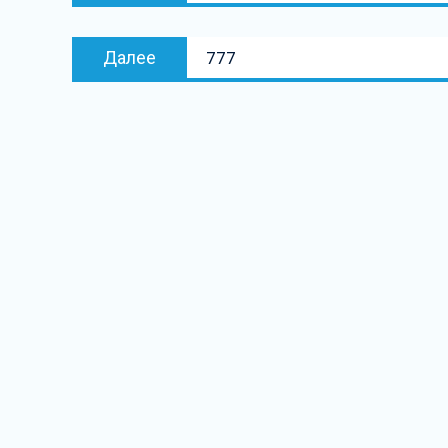
записям
Следующая
Далее
777
запись