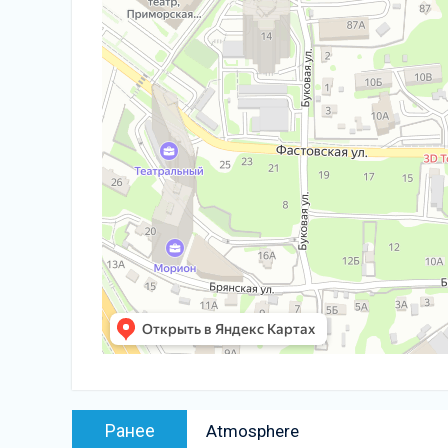
Навигация
Предыдущая
Ранее
Atmosphere
по
запись: