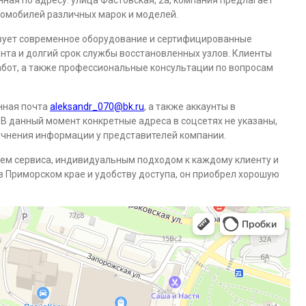
ная по адресу: улица Фастовская, 2а, компания предлагает
втомобилей различных марок и моделей.
зует современное оборудование и сертифицированные
онта и долгий срок службы восстановленных узлов. Клиенты
абот, а также профессиональные консультации по вопросам
нная почта
aleksandr_070@bk.ru
, а также аккаунты в
. В данный момент конкретные адреса в соцсетях не указаны,
очнения информации у представителей компании.
нем сервиса, индивидуальным подходом к каждому клиенту и
 Приморском крае и удобству доступа, он приобрел хорошую