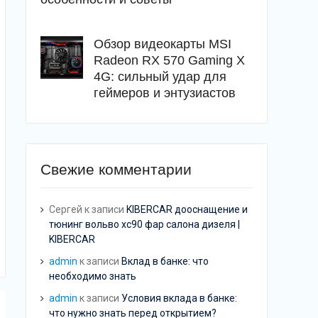
Обзор видеокарты MSI
Radeon RX 570 Gaming X
4G: сильный удар для
геймеров и энтузиастов
Свежие комментарии
Сергей
к записи
KIBERCAR дооснащение и
тюнинг вольво хс90 фар салона дизеля |
KIBERCAR
admin
к записи
Вклад в банке: что
необходимо знать
admin
к записи
Условия вклада в банке:
что нужно знать перед открытием?