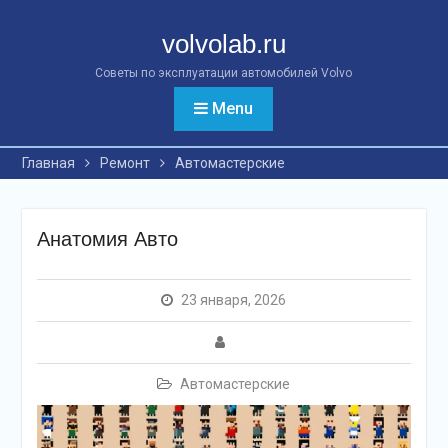
Перейти
к
volvolab.ru
контенту
Советы по эксплуатации автомобилей Volvo
Menu
Главная
Ремонт
Автомастерские
Анатомия Авто
23 января, 2026
Автомастерские