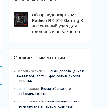
Обзор видеокарты MSI
Radeon RX 570 Gaming X
4G: сильный удар для
геймеров и энтузиастов
Свежие комментарии
Сергей
к записи
KIBERCAR дооснащение и
тюнинг вольво хс90 фар салона дизеля |
KIBERCAR
admin
к записи
Вклад в банке: что
необходимо знать
admin
к записи
Условия вклада в банке:
что нужно знать перед открытием?