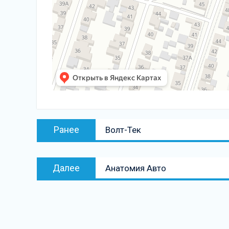
Навигация
Предыдущая
Ранее
Волт-Тек
по
запись:
записям
Следующая
Далее
Анатомия Авто
запись