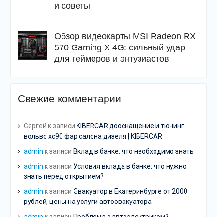
и советы
Обзор видеокарты MSI Radeon RX
570 Gaming X 4G: сильный удар
для геймеров и энтузиастов
Свежие комментарии
Сергей
к записи
KIBERCAR дооснащение и тюнинг
вольво хс90 фар салона дизеля | KIBERCAR
admin
к записи
Вклад в банке: что необходимо знать
admin
к записи
Условия вклада в банке: что нужно
знать перед открытием?
admin
к записи
Эвакуатор в Екатеринбурге от 2000
рублей, цены на услуги автоэвакуатора
admin
к записи
Проблема с автоэлектриком?