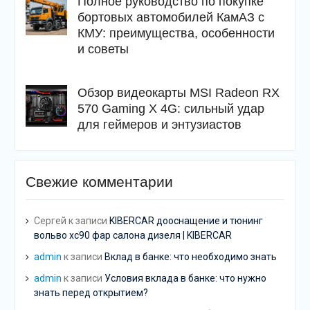
Полное руководство по покупке
бортовых автомобилей КамАЗ с
КМУ: преимущества, особенности
и советы
Обзор видеокарты MSI Radeon RX
570 Gaming X 4G: сильный удар
для геймеров и энтузиастов
Свежие комментарии
Сергей
к записи
KIBERCAR дооснащение и тюнинг
вольво хс90 фар салона дизеля | KIBERCAR
admin
к записи
Вклад в банке: что необходимо знать
admin
к записи
Условия вклада в банке: что нужно
знать перед открытием?