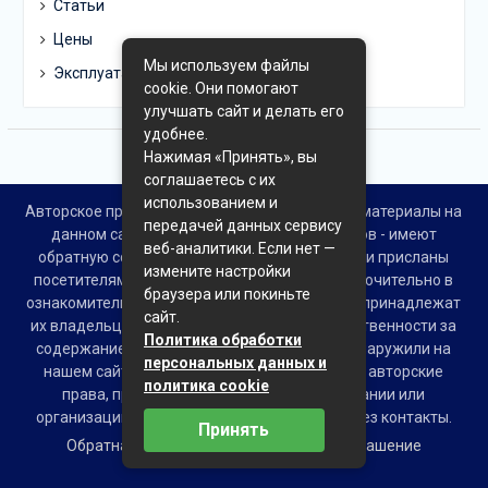
Статьи
Цены
Мы используем файлы
Эксплуатация
cookie. Они помогают
улучшать сайт и делать его
удобнее.
Нажимая «Принять», вы
соглашаетесь с их
использованием и
Авторское право © Все права защищены. Все материалы на
передачей данных сервису
данном сайте взяты из открытых источников - имеют
веб-аналитики. Если нет —
обратную ссылку на материал в интернете или присланы
измените настройки
посетителями сайта и предоставляются исключительно в
браузера или покиньте
ознакомительных целях. Права на материалы принадлежат
сайт.
их владельцам. Администрация сайта ответственности за
Политика обработки
содержание материала не несет. Если Вы обнаружили на
персональных данных и
нашем сайте материалы, которые нарушают авторские
политика cookie
права, принадлежащие Вам, Вашей компании или
организации, пожалуйста, сообщите нам через контакты.
Принять
Обратная связь
Пользовательское соглашение