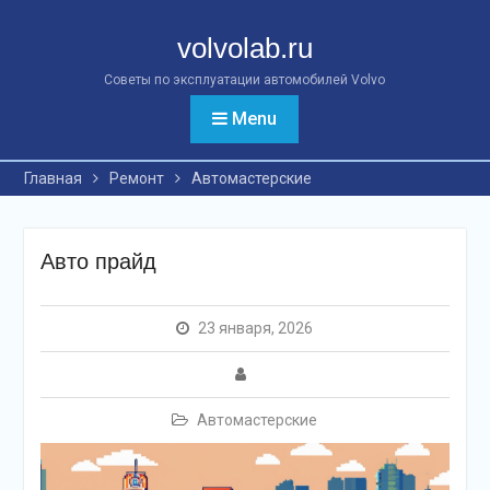
Перейти
к
volvolab.ru
контенту
Советы по эксплуатации автомобилей Volvo
Menu
Главная
Ремонт
Автомастерские
Авто прайд
23 января, 2026
Автомастерские