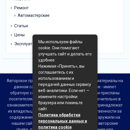
Ремонт
Автомастерские
Статьи
Цены
Мы используем файлы
Эксплуатация
cookie. Они помогают
улучшать сайт и делать его
удобнее.
Нажимая «Принять», вы
соглашаетесь с их
использованием и
Авторское право © Все права защищены. Все материалы на
передачей данных сервису
данном сайте взяты из открытых источников - имеют
веб-аналитики. Если нет —
обратную ссылку на материал в интернете или присланы
измените настройки
посетителями сайта и предоставляются исключительно в
браузера или покиньте
ознакомительных целях. Права на материалы принадлежат
сайт.
их владельцам. Администрация сайта ответственности за
Политика обработки
содержание материала не несет. Если Вы обнаружили на
персональных данных и
нашем сайте материалы, которые нарушают авторские
политика cookie
права, принадлежащие Вам, Вашей компании или