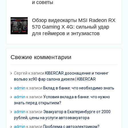
и советы
Обзор видеокарты MSI Radeon RX
570 Gaming X 4G: сильный удар
для геймеров и энтузиастов
Свежие комментарии
Сергей
к записи
KIBERCAR дооснащение и тюнинг
вольво хс90 фар салона дизеля | KIBERCAR
admin
к записи
Вклад в банке: что необходимо знать
admin
к записи
Условия вклада в банке: что нужно
знать перед открытием?
admin
к записи
Эвакуатор в Екатеринбурге от 2000
рублей, цены на услуги автоэвакуатора
admin
к записи
Проблема с автоэлектриком?