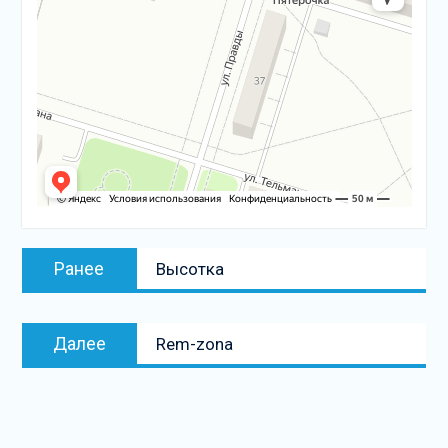
Навигация
Предыдущая
Ранее
Высотка
по
запись:
записям
Следующая
Далее
Rem-zona
запись