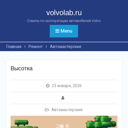
Перейти
к
volvolab.ru
контенту
Советы по эксплуатации автомобилей Volvo
Menu
Главная
Ремонт
Автомастерские
Высотка
23 января, 2026
Автомастерские