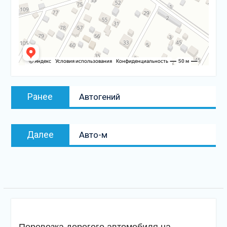
Навигация
Предыдущая
Ранее
Автогений
по
запись:
записям
Следующая
Далее
Авто-м
запись