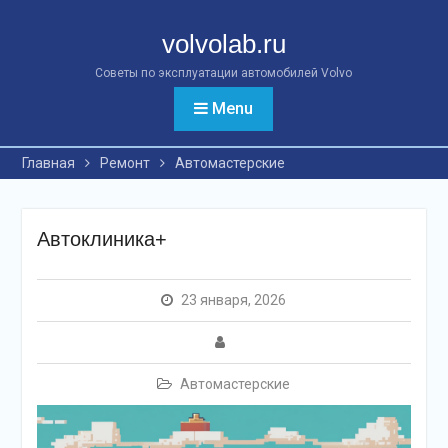
Перейти
к
volvolab.ru
контенту
Советы по эксплуатации автомобилей Volvo
Menu
Главная
Ремонт
Автомастерские
Автоклиника+
23 января, 2026
Автомастерские