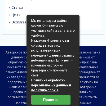
Статьи
Цены
Мы используем файлы
Эксплуатация
cookie. Они помогают
улучшать сайт и делать его
удобнее.
Нажимая «Принять», вы
соглашаетесь с их
использованием и
Авторское право © Все права защищены. Все материалы на
передачей данных сервису
данном сайте взяты из открытых источников - имеют
веб-аналитики. Если нет —
обратную ссылку на материал в интернете или присланы
измените настройки
посетителями сайта и предоставляются исключительно в
браузера или покиньте
ознакомительных целях. Права на материалы принадлежат
сайт.
их владельцам. Администрация сайта ответственности за
Политика обработки
содержание материала не несет. Если Вы обнаружили на
персональных данных и
нашем сайте материалы, которые нарушают авторские
политика cookie
права, принадлежащие Вам, Вашей компании или
организации, пожалуйста, сообщите нам через контакты.
Принять
Обратная связь
Пользовательское соглашение