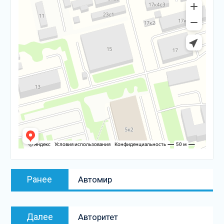
Навигация
Предыдущая
Ранее
Автомир
по
запись:
записям
Следующая
Далее
Авторитет
запись