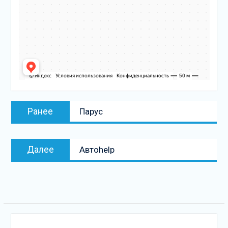
Навигация
Предыдущая
Ранее
Парус
по
запись:
записям
Следующая
Далее
Автоhelp
запись