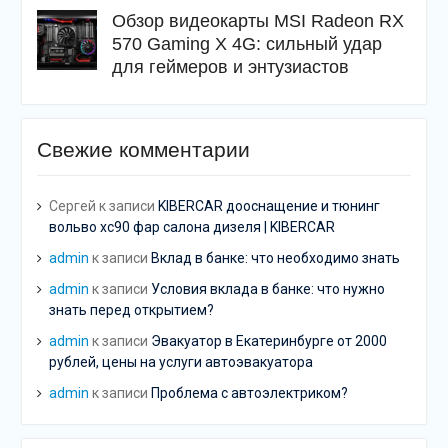
Обзор видеокарты MSI Radeon RX
570 Gaming X 4G: сильный удар
для геймеров и энтузиастов
Свежие комментарии
Сергей
к записи
KIBERCAR дооснащение и тюнинг
вольво хс90 фар салона дизеля | KIBERCAR
admin
к записи
Вклад в банке: что необходимо знать
admin
к записи
Условия вклада в банке: что нужно
знать перед открытием?
admin
к записи
Эвакуатор в Екатеринбурге от 2000
рублей, цены на услуги автоэвакуатора
admin
к записи
Проблема с автоэлектриком?