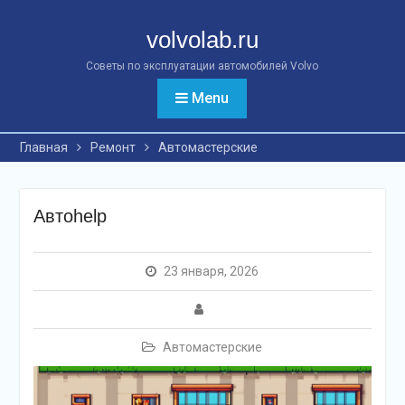
Перейти
к
volvolab.ru
контенту
Советы по эксплуатации автомобилей Volvo
Menu
Главная
Ремонт
Автомастерские
Автоhelp
23 января, 2026
Автомастерские