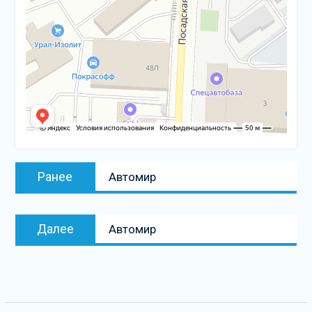
Навигация
Предыдущая
Ранее
Автомир
по
запись:
записям
Следующая
Далее
Автомир
запись