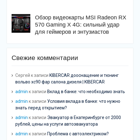
Обзор видеокарты MSI Radeon RX
570 Gaming X 4G: сильный удар
для геймеров и энтузиастов
Свежие комментарии
Сергей
к записи
KIBERCAR дооснащение и тюнинг
вольво хс90 фар салона дизеля | KIBERCAR
admin
к записи
Вклад в банке: что необходимо знать
admin
к записи
Условия вклада в банке: что нужно
знать перед открытием?
admin
к записи
Эвакуатор в Екатеринбурге от 2000
рублей, цены на услуги автоэвакуатора
admin
к записи
Проблема с автоэлектриком?