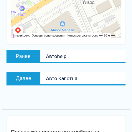
Навигация
Предыдущая
Ранее
Автоhelp
по
запись:
записям
Следующая
Далее
Авто Капотня
запись