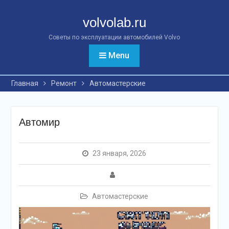
Перейти
к
volvolab.ru
контенту
Советы по эксплуатации автомобилей Volvo
Menu
Главная
Ремонт
Автомастерские
Автомир
23 января, 2026
Автомастерские