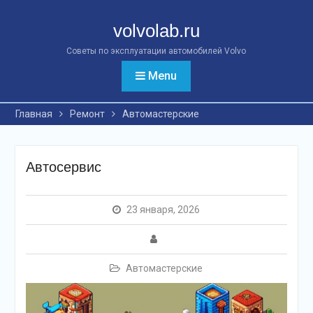
Перейти
к
volvolab.ru
контенту
Советы по эксплуатации автомобилей Volvo
Menu
Главная
Ремонт
Автомастерские
Автосервис
23 января, 2026
Автомастерские