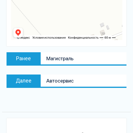
Навигация
Предыдущая
Ранее
Магистраль
по
запись:
записям
Следующая
Далее
Автосервис
запись