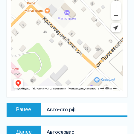
Навигация
Предыдущая
Ранее
Авто-сто.рф
по
запись:
записям
Следующая
Далее
Автосервис