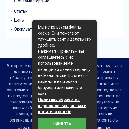
Автомастерские
Статьи
Цены
Мы используем файлы
Эксплуатация
cookie. Они помогают
улучшать сайт и делать его
удобнее.
Нажимая «Принять», вы
соглашаетесь с их
использованием и
Авторское право © Все права защищены. Все материалы на
передачей данных сервису
данном сайте взяты из открытых источников - имеют
веб-аналитики. Если нет —
обратную ссылку на материал в интернете или присланы
измените настройки
посетителями сайта и предоставляются исключительно в
браузера или покиньте
ознакомительных целях. Права на материалы принадлежат
сайт.
их владельцам. Администрация сайта ответственности за
Политика обработки
содержание материала не несет. Если Вы обнаружили на
персональных данных и
нашем сайте материалы, которые нарушают авторские
политика cookie
права, принадлежащие Вам, Вашей компании или
организации, пожалуйста, сообщите нам через контакты.
Принять
Обратная связь
Пользовательское соглашение