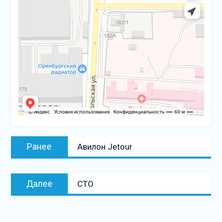
Навигация
Предыдущая
Ранее
Авилон Jetour
по
запись:
записям
Следующая
Далее
СТО
запись