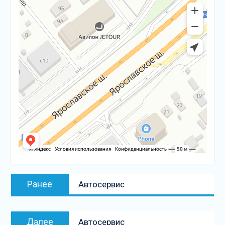
Навигация
Предыдущая
Ранее
Автосервис
по
запись:
записям
Следующая
Далее
Автосервис