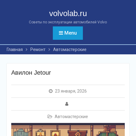
Перейти
к
volvolab.ru
контенту
Советы по эксплуатации автомобилей Volvo
Menu
Главная
Ремонт
Автомастерские
Авилон Jetour
23 января, 2026
Автомастерские