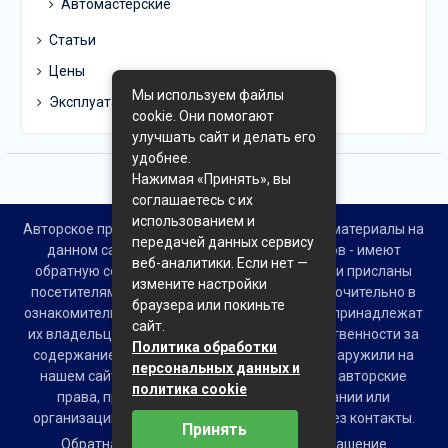
Автомастерские
Статьи
Цены
Мы используем файлы
Эксплуатация
cookie. Они помогают
улучшать сайт и делать его
удобнее.
Нажимая «Принять», вы
соглашаетесь с их
использованием и
Авторское право © Все права защищены. Все материалы на
передачей данных сервису
данном сайте взяты из открытых источников - имеют
веб-аналитики. Если нет —
обратную ссылку на материал в интернете или присланы
измените настройки
посетителями сайта и предоставляются исключительно в
браузера или покиньте
ознакомительных целях. Права на материалы принадлежат
сайт.
их владельцам. Администрация сайта ответственности за
Политика обработки
содержание материала не несет. Если Вы обнаружили на
персональных данных и
нашем сайте материалы, которые нарушают авторские
политика cookie
права, принадлежащие Вам, Вашей компании или
организации, пожалуйста, сообщите нам через контакты.
Принять
Обратная связь
Пользовательское соглашение