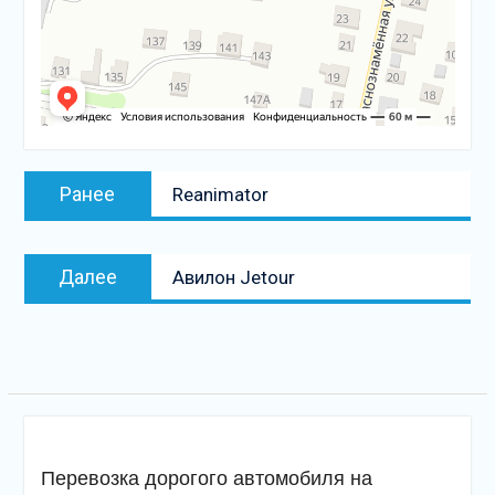
Навигация
Предыдущая
Ранее
Reanimator
по
запись:
записям
Следующая
Далее
Авилон Jetour
запись
Перевозка дорогого автомобиля на