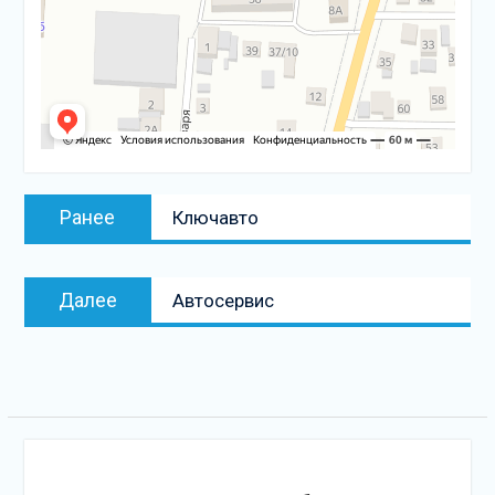
Навигация
Предыдущая
Ранее
Ключавто
по
запись:
записям
Следующая
Далее
Автосервис
запись