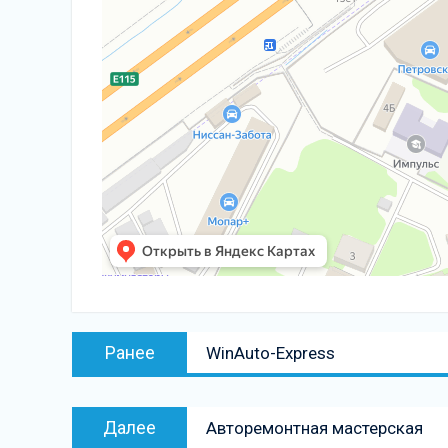
Навигация
Предыдущая
Ранее
WinAuto-Express
по
запись:
записям
Следующая
Далее
Авторемонтная мастерская
запись