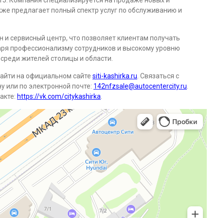
ст5. Компания специализируется на продаже новых и
же предлагает полный спектр услуг по обслуживанию и
 и сервисный центр, что позволяет клиентам получать
аря профессионализму сотрудников и высокому уровню
 среди жителей столицы и области.
айти на официальном сайте
siti-kashirka.ru
. Связаться с
у или по электронной почте:
142nfzsale@autocentercity.ru
.
акте:
https://vk.com/citykashirka
.