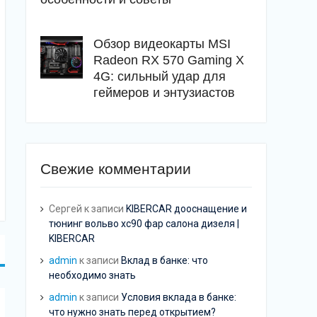
Обзор видеокарты MSI
Radeon RX 570 Gaming X
4G: сильный удар для
геймеров и энтузиастов
Свежие комментарии
Сергей
к записи
KIBERCAR дооснащение и
тюнинг вольво хс90 фар салона дизеля |
KIBERCAR
admin
к записи
Вклад в банке: что
необходимо знать
admin
к записи
Условия вклада в банке:
что нужно знать перед открытием?