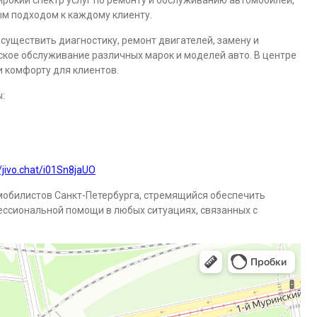
ирокий спектр услуг по ремонту и обслуживанию автомобилей,
ым подходом к каждому клиенту.
уществить диагностику, ремонт двигателей, замену и
еское обслуживание различных марок и моделей авто. В центре
и комфорту для клиентов.
:
//jivo.chat/i01Sn8jaUO
мобилистов Санкт-Петербурга, стремящийся обеспечить
ессиональной помощи в любых ситуациях, связанных с