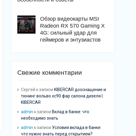
Обзор видеокарты MSI
Radeon RX 570 Gaming X
4G: сильный удар для
геймеров и энтузиастов
Свежие комментарии
Сергей
к записи
KIBERCAR дооснащение и
тюнинг вольво хс90 фар салона дизеля |
KIBERCAR
admin
к записи
Вклад в банке: что
необходимо знать
admin
к записи
Условия вклада в банке:
что нужно знать перед открытием?