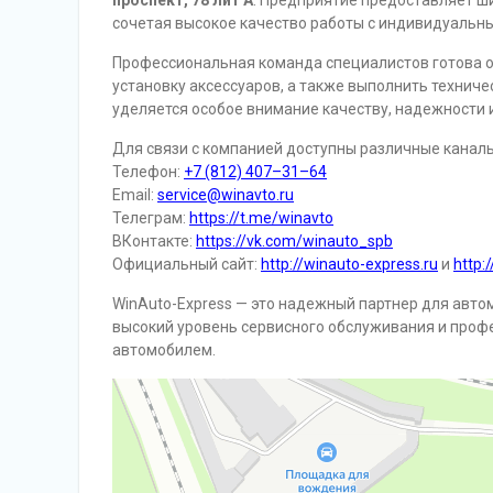
проспект, 78 лит А
. Предприятие предоставляет ш
сочетая высокое качество работы с индивидуальн
Профессиональная команда специалистов готова ос
установку аксессуаров, а также выполнить технич
уделяется особое внимание качеству, надежности 
Для связи с компанией доступны различные каналы
Телефон:
+7 (812) 407–31–64
Email:
service@winavto.ru
Телеграм:
https://t.me/winavto
ВКонтакте:
https://vk.com/winauto_spb
Официальный сайт:
http://winauto-express.ru
и
http:
WinAuto-Express — это надежный партнер для авто
высокий уровень сервисного обслуживания и проф
автомобилем.