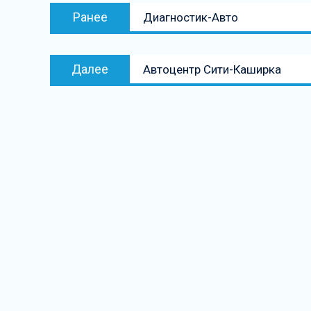
Навигация
Предыдущая
Ранее
Диагностик-Авто
по
запись:
записям
Следующая
Далее
Автоцентр Сити-Каширка
запись