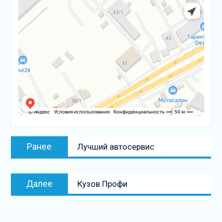
Навигация
Предыдущая
Ранее
Лучший автосервис
по
запись:
записям
Следующая
Далее
Кузов Профи
запись