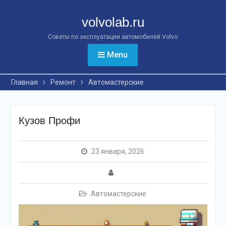
Перейти
к
volvolab.ru
контенту
Советы по эксплуатации автомобилей Volvo
Menu
Главная
Ремонт
Автомастерские
Кузов Профи
23 января, 2026
Автомастерские