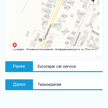
Навигация
Предыдущая
Ранее
Eurorepar car service
по
запись:
записям
Следующая
Далее
Технократия
запись