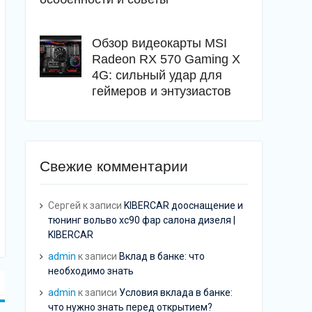
Обзор видеокарты MSI
Radeon RX 570 Gaming X
4G: сильный удар для
геймеров и энтузиастов
Свежие комментарии
Сергей
к записи
KIBERCAR дооснащение и
тюнинг вольво хс90 фар салона дизеля |
KIBERCAR
admin
к записи
Вклад в банке: что
необходимо знать
admin
к записи
Условия вклада в банке:
что нужно знать перед открытием?