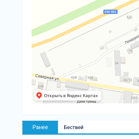
Навигация
Предыдущая
Ранее
Бествей
по
запись: