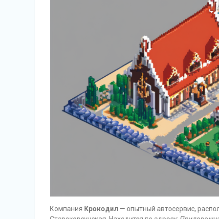
Компания
Крокодил
— опытный автосервис, распол