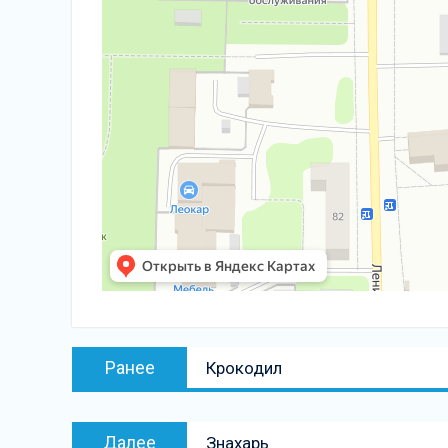
Навигация
Предыдущая
Ранее
Крокодил
по
запись:
записям
Следующая
Далее
Знахарь