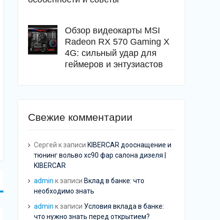
Обзор видеокарты MSI
Radeon RX 570 Gaming X
4G: сильный удар для
геймеров и энтузиастов
Свежие комментарии
Сергей
к записи
KIBERCAR дооснащение и
тюнинг вольво хс90 фар салона дизеля |
KIBERCAR
admin
к записи
Вклад в банке: что
необходимо знать
admin
к записи
Условия вклада в банке:
что нужно знать перед открытием?