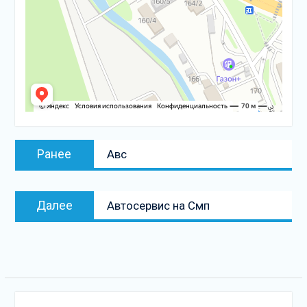
Навигация
Предыдущая
Ранее
Авс
по
запись:
записям
Следующая
Далее
Автосервис на Смп
запись