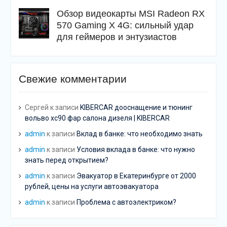
Обзор видеокарты MSI Radeon RX
570 Gaming X 4G: сильный удар
для геймеров и энтузиастов
Свежие комментарии
Сергей
к записи
KIBERCAR дооснащение и тюнинг
вольво хс90 фар салона дизеля | KIBERCAR
admin
к записи
Вклад в банке: что необходимо знать
admin
к записи
Условия вклада в банке: что нужно
знать перед открытием?
admin
к записи
Эвакуатор в Екатеринбурге от 2000
рублей, цены на услуги автоэвакуатора
admin
к записи
Проблема с автоэлектриком?