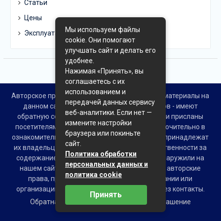
Статьи
Цены
Мы используем файлы
Эксплуатация
cookie. Они помогают
улучшать сайт и делать его
удобнее.
Нажимая «Принять», вы
соглашаетесь с их
использованием и
Авторское право © Все права защищены. Все материалы на
передачей данных сервису
данном сайте взяты из открытых источников - имеют
веб-аналитики. Если нет —
обратную ссылку на материал в интернете или присланы
измените настройки
посетителями сайта и предоставляются исключительно в
браузера или покиньте
ознакомительных целях. Права на материалы принадлежат
сайт.
их владельцам. Администрация сайта ответственности за
Политика обработки
содержание материала не несет. Если Вы обнаружили на
персональных данных и
нашем сайте материалы, которые нарушают авторские
политика cookie
права, принадлежащие Вам, Вашей компании или
организации, пожалуйста, сообщите нам через контакты.
Принять
Обратная связь
Пользовательское соглашение