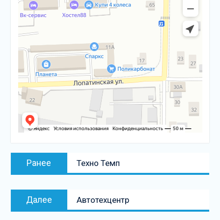
Навигация
Предыдущая
Ранее
Техно Темп
по
запись:
записям
Следующая
Далее
Автотехцентр
запись