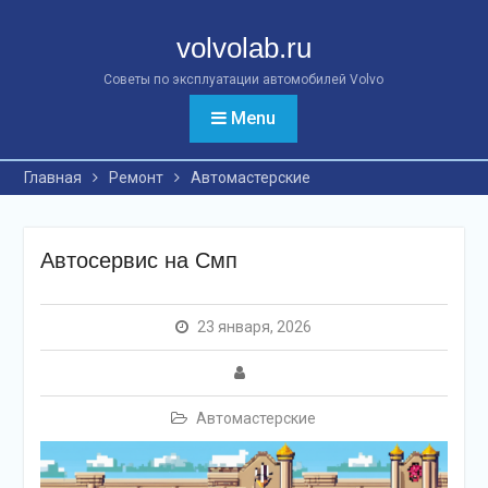
Перейти
к
volvolab.ru
контенту
Советы по эксплуатации автомобилей Volvo
Menu
Главная
Ремонт
Автомастерские
Автосервис на Смп
23 января, 2026
Автомастерские