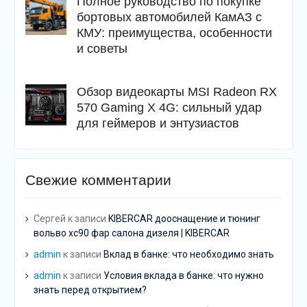
Полное руководство по покупке
бортовых автомобилей КамАЗ с
КМУ: преимущества, особенности
и советы
Обзор видеокарты MSI Radeon RX
570 Gaming X 4G: сильный удар
для геймеров и энтузиастов
Свежие комментарии
Сергей
к записи
KIBERCAR дооснащение и тюнинг
вольво хс90 фар салона дизеля | KIBERCAR
admin
к записи
Вклад в банке: что необходимо знать
admin
к записи
Условия вклада в банке: что нужно
знать перед открытием?