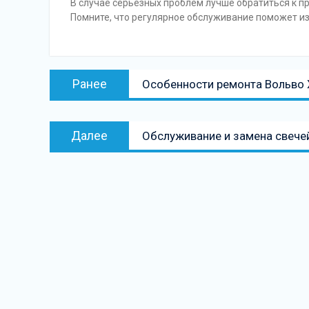
В случае серьезных проблем лучше обратиться к п
Помните, что регулярное обслуживание поможет и
Навигация
Предыдущая
Ранее
Особенности ремонта Вольво X
по
запись:
записям
Следующая
Далее
Обслуживание и замена свече
запись