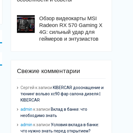
Обзор видеокарты MSI
Radeon RX 570 Gaming X
4G: сильный удар для
геймеров и энтузиастов
Свежие комментарии
Сергей
к записи
KIBERCAR дооснащение и
тюнинг вольво хс90 фар салона дизеля |
KIBERCAR
admin
к записи
Вклад в банке: что
необходимо знать
admin
к записи
Условия вклада в банке:
что нужно знать перед открытием?