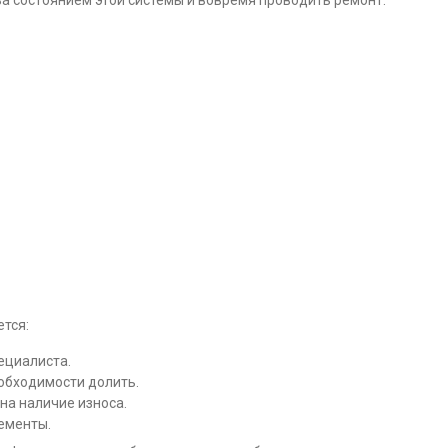
за состоянием этой системы и вовремя проводить ремонт.
тся:
ециалиста.
еобходимости долить.
на наличие износа.
ементы.