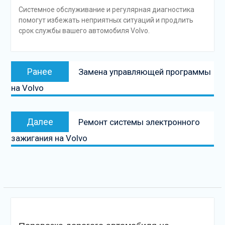
Системное обслуживание и регулярная диагностика
помогут избежать неприятных ситуаций и продлить
срок службы вашего автомобиля Volvo.
Навигация
Предыдущая
Ранее
Замена управляющей программы
по
запись:
на Volvo
записям
Следующая
Далее
Ремонт системы электронного
запись
зажигания на Volvo