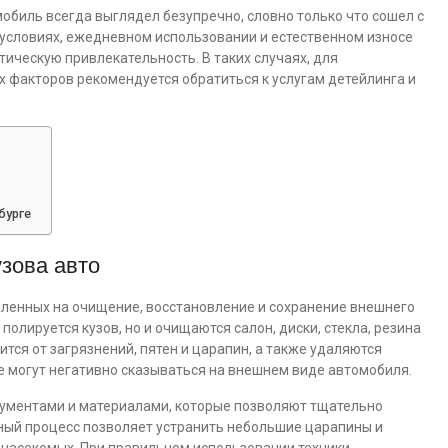
обиль всегда выглядел безупречно, словно только что сошел с
 условиях, ежедневном использовании и естественном износе
ическую привлекательность. В таких случаях, для
х факторов рекомендуется обратиться к услугам детейлинга и
бурге
зова авто
вленных на очищение, восстановление и сохранение внешнего
полируется кузов, но и очищаются салон, диски, стекла, резина
тся от загрязнений, пятен и царапин, а также удаляются
 могут негативно сказываться на внешнем виде автомобиля.
ументами и материалами, которые позволяют тщательно
нный процесс позволяет устранить небольшие царапины и