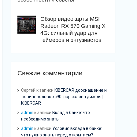
Обзор видеокарты MSI
Radeon RX 570 Gaming X
4G: сильный удар для
геймеров и энтузиастов
Свежие комментарии
Сергей
к записи
KIBERCAR дооснащение и
тюнинг вольво хс90 фар салона дизеля |
KIBERCAR
admin
к записи
Вклад в банке: что
необходимо знать
admin
к записи
Условия вклада в банке:
что нужно знать перед открытием?