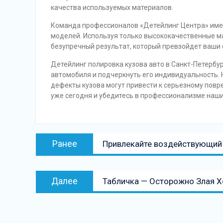
качества используемых материалов.
Команда профессионалов «Детейлинг Центра» имее
моделей. Используя только высококачественные м
безупречный результат, который превзойдет ваши
Детейлинг полировка кузова авто в Санкт-Петербу
автомобиля и подчеркнуть его индивидуальность. 
дефекты кузова могут привести к серьезному пов
уже сегодня и убедитесь в профессионализме наши
Навигация
Предыдущая
Ранее
Привлекайте воздействующий 
по
запись:
записям
Следующая
Далее
Табличка — Осторожно Злая Х
запись