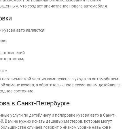
т насекомых. При правильном использовании техники
ыщенным, что создаст впечатление нового автомобиля.
овки
кузова авто являются:
иля;
 загрязнений;
потертостям;
аже.
у неотъемлемой частью комплексного ухода за автомобилем.
ной замене кузова, а обратитесь к профессионалам детейлинга,
ходное состояние.
ова в Санкт-Петербурге
ые услуги по детейлингу и полировке кузова авто в Санкт-
ей. Вам не нужно искать дешевых мастеров, которые могут
 большинстве случаев говорит о низком уровне навыков и