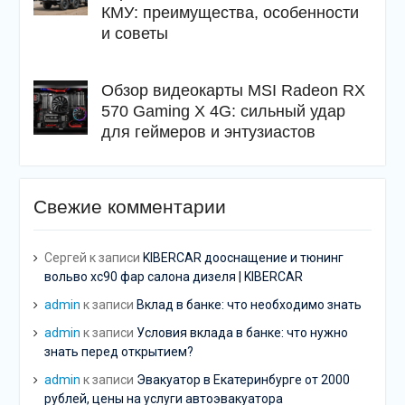
КМУ: преимущества, особенности
и советы
Обзор видеокарты MSI Radeon RX
570 Gaming X 4G: сильный удар
для геймеров и энтузиастов
Свежие комментарии
Сергей
к записи
KIBERCAR дооснащение и тюнинг
вольво хс90 фар салона дизеля | KIBERCAR
admin
к записи
Вклад в банке: что необходимо знать
admin
к записи
Условия вклада в банке: что нужно
знать перед открытием?
admin
к записи
Эвакуатор в Екатеринбурге от 2000
рублей, цены на услуги автоэвакуатора