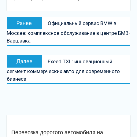
Навигация
Предыдущая
Ранее
Официальный сервис BMW в
по
запись:
Москве: комплексное обслуживание в центре БМВ-
записям
Варшавка
Следующая
Далее
Exeed TXL: инновационный
запись
сегмент коммерческих авто для современного
бизнеса
Перевозка дорогого автомобиля на