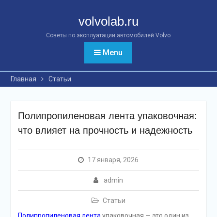
Перейти
к
volvolab.ru
контенту
Советы по эксплуатации автомобилей Volvo
Menu
Главная
Статьи
Полипропиленовая лента упаковочная:
что влияет на прочность и надежность
17 января, 2026
admin
Статьи
Полипропиленовая лента
упаковочная — это один из