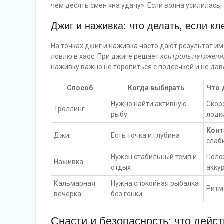
чем десять смен «на удачу». Если волна усилилась,
Джиг и наживка: что делать, если кл
На точках джиг и наживка часто дают результат им
ловлю в хаос. При джиге решает
контроль натяжени
наживку важно не торопиться с подсечкой и не дав
Способ
Когда выбирать
Что 
Нужно найти активную
Скор
Троллинг
рыбу
лодк
Конт
Джиг
Есть точка и глубина
слаб
Нужен стабильный темп и
Поло
Наживка
отдых
акку
Кальмарная
Нужна спокойная рыбалка
Ритм
вечерка
без гонки
Снасти и безопасность: что дейс