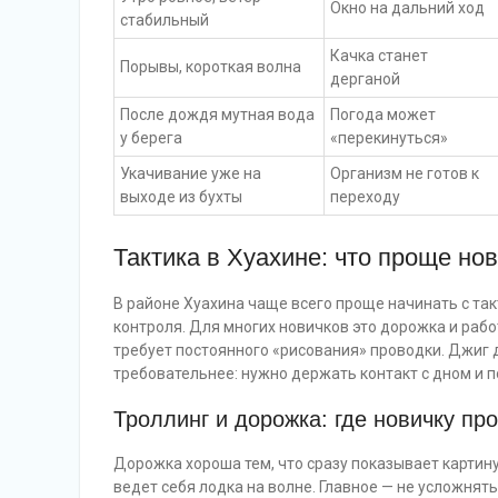
Окно на дальний ход
стабильный
Качка станет
Порывы, короткая волна
дерганой
После дождя мутная вода
Погода может
у берега
«перекинуться»
Укачивание уже на
Организм не готов к
выходе из бухты
переходу
Тактика в Хуахине: что проще нов
В районе Хуахина чаще всего проще начинать с та
контроля. Для многих новичков это дорожка и рабо
требует постоянного «рисования» проводки. Джиг 
требовательнее: нужно держать контакт с дном и п
Троллинг и дорожка: где новичку пр
Дорожка хороша тем, что сразу показывает картину 
ведет себя лодка на волне. Главное — не усложнять