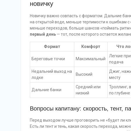
новичку
Новичку важно совпасть с форматом. Дальние банки 
на открытой воде, меньше терпимости к ошибкам с
меньше переходов, больше шансов «поймать ритм»
первый день
— тот, после которого остается желан
Формат
Комфорт
Что ло
Легкие при
Береговые точки
Максимальный
подача
Недальний выход на
Джиг, нажи
Высокий
лодке
месту
Средний или
Троллинг, 
Дальние банки
низкий
по глубине
Вопросы капитану: скорость, тент, п
Перед выходом лучше проговорить не «будет ли кле
Есть ли тент и тень, какая скорость перехода, мож