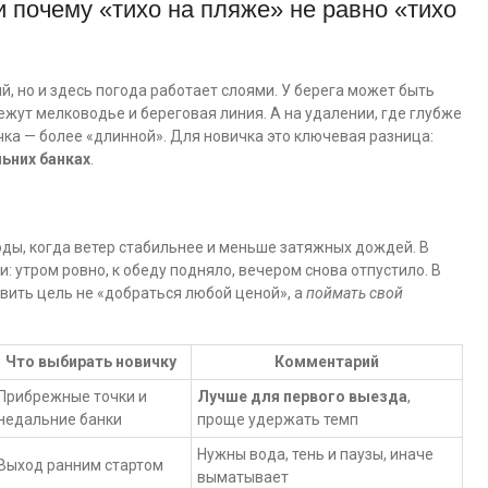
и почему «тихо на пляже» не равно «тихо
, но и здесь погода работает слоями. У берега может быть
ежут мелководье и береговая линия. А на удалении, где глубже
ачка — более «длинной». Для новичка это ключевая разница:
льних банках
.
ы, когда ветер стабильнее и меньше затяжных дождей. В
 утром ровно, к обеду подняло, вечером снова отпустило. В
вить цель не «добраться любой ценой», а
поймать свой
Что выбирать новичку
Комментарий
Прибрежные точки и
Лучше для первого выезда
,
недальние банки
проще удержать темп
Нужны вода, тень и паузы, иначе
Выход ранним стартом
выматывает