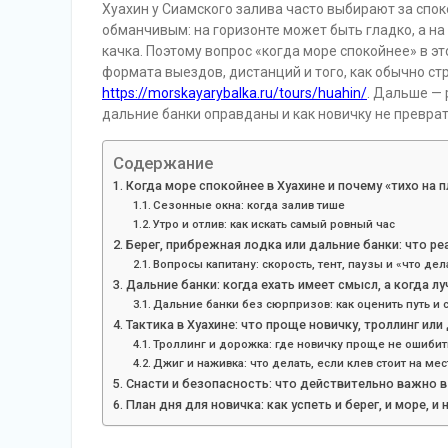
Хуахин у Сиамского залива часто выбирают за спок
обманчивым: на горизонте может быть гладко, а на
качка. Поэтому вопрос «когда море спокойнее» в э
формата выездов, дистанций и того, как обычно ст
https://morskayarybalka.ru/tours/huahin/
. Дальше — 
дальние банки оправданы и как новичку не превра
Содержание
Когда море спокойнее в Хуахине и почему «тихо на п
Сезонные окна: когда залив тише
Утро и отлив: как искать самый ровный час
Берег, прибрежная лодка или дальние банки: что р
Вопросы капитану: скорость, тент, паузы и «что дел
Дальние банки: когда ехать имеет смысл, а когда л
Дальние банки без сюрпризов: как оценить путь и 
Тактика в Хуахине: что проще новичку, троллинг или
Троллинг и дорожка: где новичку проще не ошибит
Джиг и наживка: что делать, если клев стоит на мес
Снасти и безопасность: что действительно важно в
План дня для новичка: как успеть и берег, и море, и 