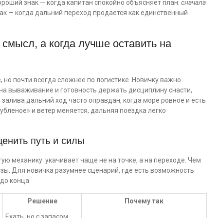
ороший знак — когда капитан спокойно объясняет план:
сначала
нак — когда дальний переход продается как единственный
 смысл, а когда лучше оставить на
 но почти всегда сложнее по логистике. Новичку важно
 на вываживание и готовность держать дисциплину снасти,
 залива дальний ход часто оправдан, когда море ровное и есть
рубленое» и ветер меняется, дальняя поездка легко
ценить путь и силы
ую механику: укачивает чаще не на точке, а на переходе. Чем
узы. Для новичка разумнее сценарий, где есть возможность
до конца.
Решение
Почему так
Ехать, но с запасом