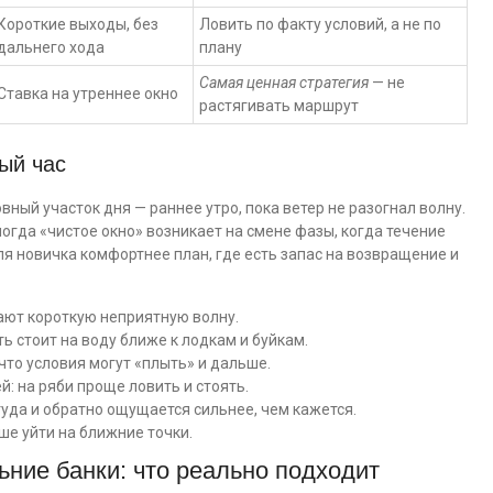
Короткие выходы, без
Ловить по факту условий, а не по
дальнего хода
плану
Самая ценная стратегия
— не
Ставка на утреннее окно
растягивать маршрут
ный час
вный участок дня — раннее утро, пока ветер не разогнал волну.
огда «чистое окно» возникает на смене фазы, когда течение
я новичка комфортнее план, где есть запас на возвращение и
ют короткую неприятную волну.
ь стоит на воду ближе к лодкам и буйкам.
что условия могут «плыть» и дальше.
: на ряби проще ловить и стоять.
туда и обратно ощущается сильнее, чем кажется.
чше уйти на ближние точки.
ьние банки: что реально подходит