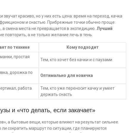
звучат красиво, но у них есть цена: время на переход, качка
 фрикционом и снастью. Прибрежные точки обычно проще:
, а смена места не превращается в экспедицию.
Лучший
ие повторить, а не только желание лечь в тень.
вят по технике
Кому подходит
манки, простая
Тем, кто хочет без качки и с паузами
вка, дорожка по
Оптимально для новичка
вертикал, работа
Тем, кто уже переносит качку и умеет
держать снасть
аузы и «что делать, если закачает»
в», а бытовые вещи, которые влияют на результат сильнее.
но ли сократить маршрут по ситуации, где планируются