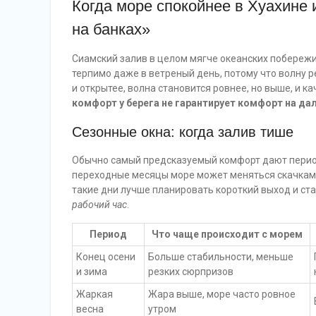
Когда море спокойнее в Хуахине 
на банках»
Сиамский залив в целом мягче океанских побережий
терпимо даже в ветреный день, потому что волну р
и открытее, волна становится ровнее, но выше, и к
комфорт у берега не гарантирует комфорт на да
Сезонные окна: когда залив тише
Обычно самый предсказуемый комфорт дают период
переходные месяцы море может меняться скачками:
такие дни лучше планировать короткий выход и ста
рабочий час
.
Период
Что чаще происходит с морем
Конец осени
Больше стабильности, меньше
и зима
резких сюрпризов
Жаркая
Жара выше, море часто ровное
весна
утром