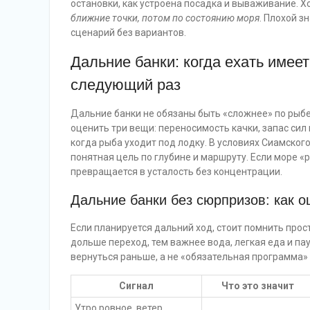
остановки, как устроена посадка и вываживание. Х
ближние точки, потом по состоянию моря
. Плохой з
сценарий без вариантов.
Дальние банки: когда ехать имеет
следующий раз
Дальние банки не обязаны быть «сложнее» по рыбе,
оценить три вещи: переносимость качки, запас сил
когда рыба уходит под лодку. В условиях Сиамского
понятная цель по глубине и маршруту. Если море «
превращается в усталость без концентрации.
Дальние банки без сюрпризов: как о
Если планируется дальний ход, стоит помнить прост
дольше переход, тем важнее вода, легкая еда и па
вернуться раньше, а не «обязательная программа» 
Сигнал
Что это значит
Утро ровное, ветер