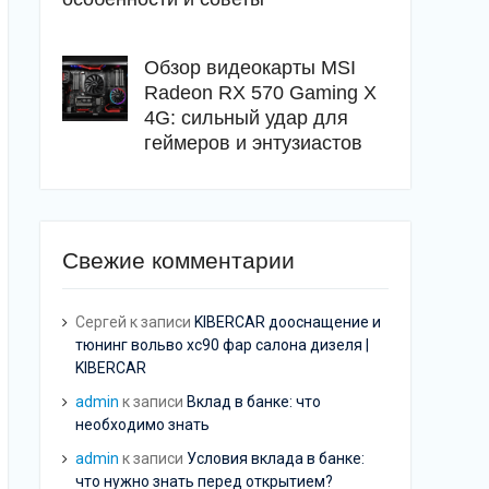
Обзор видеокарты MSI
Radeon RX 570 Gaming X
4G: сильный удар для
геймеров и энтузиастов
Свежие комментарии
Сергей
к записи
KIBERCAR дооснащение и
тюнинг вольво хс90 фар салона дизеля |
KIBERCAR
admin
к записи
Вклад в банке: что
необходимо знать
admin
к записи
Условия вклада в банке:
что нужно знать перед открытием?