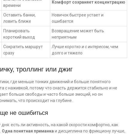
Комфорт сохраняет концентрацию
времени
Оставить банки,
Новичок быстрее устает и
ловить ближе
ошибается
Планировать
Возвращение может быть
короткий выход
неприятным
Сократить маршрут
Лучше коротко и с интересом
, чем
сразу
долго и тяжело
ичку, троллинг или джиг
ктики, где меньше тонких движений и больше понятного
та с наживкой, потому что снасть держится стабильно и не
дает больше свободы и часто больше эмоций, но он
онимать, что происходит на глубине.
още не ошибиться
дня: есть ли активность, на какой скорости комфортно, как
.
Одна понятная приманка
и дисциплина по фрикциону лучше,