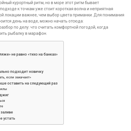
ойный курортный ритм, но в море этот ритм бывает
 подходе к точкам уже стоит короткая волна и неприятная
той локации важнее, чем выбор цвета приманки. Для понимания
роится день на воде, можно начать отсюда:
разбор по делу: что считать комфортной погодой, когда
тить рыбалку в марафон.
ляже» не равно «тихо на банках»
еально подходит новичку
ать, если закачает»
учше оставить на следующий раз
силы
 джиг
ься
те
 заливе
не устать