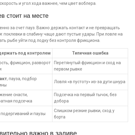
 скорость и угол хода важнее, чем цвет воблера.
ев стоит на месте
енно за счет пауз. Важно держать контакт и не превращать
я
: поклевки в слабину чаще дают пустые удары. При ловле на
ать рыбе уйти под лодку без контроля фрикциона.
держать под контролем
Типичная ошибка
ость, фрикцион, разворот
Перетянутый фрикцион и сход на
и
первом рывке
акт
, пауза, подбор
Ловля «в пустоту» из-за дуги шнура
ины
жение снасти,
Подсечка на первый тычок, без
ратная подсечка
добора
Слишком резкие рывки, сход у
 подергиваний и паузы
борта
твительно важно в заливе