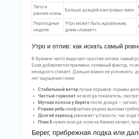
Лето и
Больше дождей и ветровых смен
ранняя осень
Переходные
Утро может быть идеальным,
недели
днем «ломает»
Утро и отлив: как искать самый ров
В Хуахине часто выручает простая логика: самый ро
Если добавляется приливно-отливный фактор, то ин
ненадолго стихает. Дальше важно не усложнять: дл
нет ощущения гонки.
Стабильный ветер
лучше порывов: порывы дела
Чистый горизонт
не всегда показатель, смотрет
Мутная полоса у берега
после дождя — сигнал, 
Ровная рябь
комфортнее редких высоких гребней
Долгий переход
умножает усталость: час хода 
План Б
нужен всегда: если на банках качает, лу
Берег, прибрежная лодка или дал