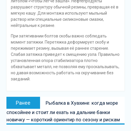
литолом «чтобы легче зашла». Нефтепродукты
разрушают структуру обычной резины, превращая её в
мягкую кашу. Для монтажа используют мыльный
раствор или специальные силиконовые смазки,
нейтральные к резине.
При затягивании болтов скобы важно соблюдать
момент затяжки. Перетяжка деформирует скобу и
пережимает резину, вызывая её раннее старение.
Слабая затяжка приведет к смещению узла. Правильно
установленная опора стабилизатора плотно
обхватывает металл, не позволяя ему проскальзывать,
но давая возможность работать на скручивание без
заеданий.
Навигация
Предыдущая
Ранее
Рыбалка в Хуахине: когда море
по
запись:
спокойнее и стоит ли ехать на дальние банки
записям
новичку — короткий ориентир по сезону и рискам