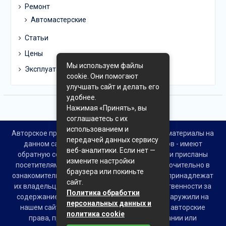
Ремонт
Автомастерские
Статьи
Цены
Мы используем файлы
Эксплуатация
cookie. Они помогают
улучшать сайт и делать его
удобнее.
Нажимая «Принять», вы
соглашаетесь с их
использованием и
Авторское право © Все права защищены. Все материалы на
передачей данных сервису
данном сайте взяты из открытых источников - имеют
веб-аналитики. Если нет —
обратную ссылку на материал в интернете или присланы
измените настройки
посетителями сайта и предоставляются исключительно в
браузера или покиньте
ознакомительных целях. Права на материалы принадлежат
сайт.
их владельцам. Администрация сайта ответственности за
Политика обработки
содержание материала не несет. Если Вы обнаружили на
персональных данных и
нашем сайте материалы, которые нарушают авторские
политика cookie
права, принадлежащие Вам, Вашей компании или