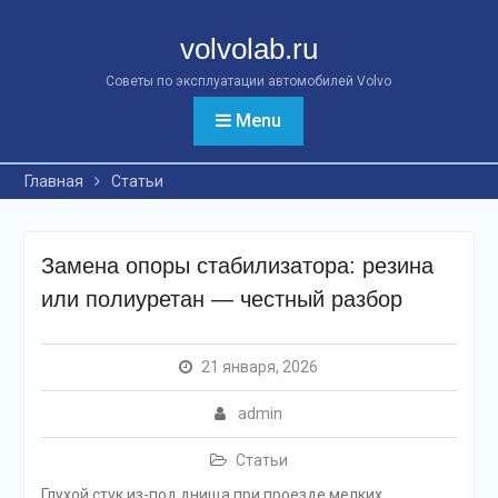
Перейти
к
volvolab.ru
контенту
Советы по эксплуатации автомобилей Volvo
Menu
Главная
Статьи
Замена опоры стабилизатора: резина
или полиуретан — честный разбор
21 января, 2026
admin
Статьи
Глухой стук из-под днища при проезде мелких