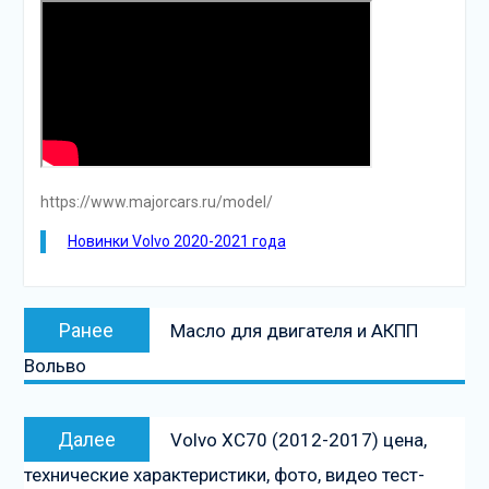
https://www.majorcars.ru/model/
Новинки Volvo 2020-2021 года
Навигация
Предыдущая
Ранее
Масло для двигателя и АКПП
по
запись:
Вольво
записям
Следующая
Далее
Volvo XC70 (2012-2017) цена,
запись
технические характеристики, фото, видео тест-