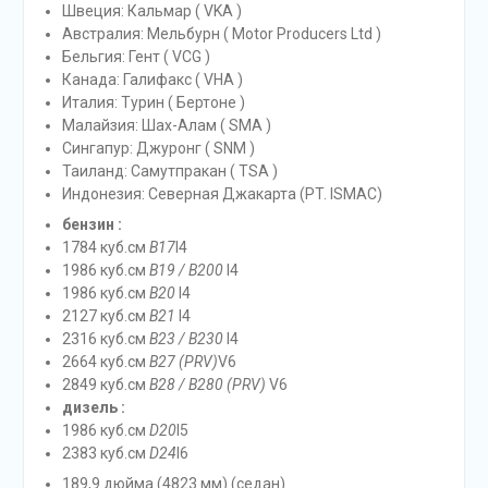
Швеция: Кальмар ( VKA )
Австралия: Мельбурн ( Motor Producers Ltd )
Бельгия: Гент ( VCG )
Канада: Галифакс ( VHA )
Италия: Турин ( Бертоне )
Малайзия: Шах-Алам ( SMA )
Сингапур: Джуронг ( SNM )
Таиланд: Самутпракан ( TSA )
Индонезия: Северная Джакарта (PT. ISMAC)
бензин :
1784 куб.см
B17
I4
1986 куб.см
B19 / B200
I4
1986 куб.см
B20
I4
2127 куб.см
B21
I4
2316 куб.см
B23 / B230
I4
2664 куб.см
B27 (PRV)
V6
2849 куб.см
B28 / B280 (PRV)
V6
дизель :
1986 куб.см
D20
I5
2383 куб.см
D24
I6
189,9 дюйма (4823 мм) (седан)