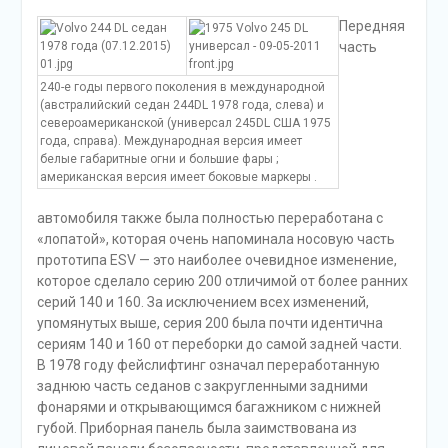
Передняя
часть
240-е годы первого поколения в международной
(австралийский седан 244DL 1978 года, слева) и
североамериканской (универсал 245DL США 1975
года, справа). Международная версия имеет
белые габаритные огни и большие фары ;
американская версия имеет боковые маркеры .
автомобиля также была полностью переработана с
«лопатой», которая очень напоминала носовую часть
прототипа ESV — это наиболее очевидное изменение,
которое сделало серию 200 отличимой от более ранних
серий 140 и 160. За исключением всех изменений,
упомянутых выше, серия 200 была почти идентична
сериям 140 и 160 от переборки до самой задней части.
В 1978 году фейслифтинг означал переработанную
заднюю часть седанов с закругленными задними
фонарями и открывающимся багажником с нижней
губой. Приборная панель была заимствована из