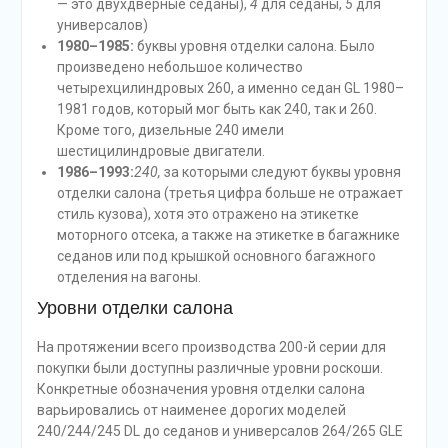
— это двухдверные седаны),
4
для седаны,
5
для
универсалов)
1980–1985:
буквы уровня отделки салона. Было
произведено небольшое количество
четырехцилиндровых 260, а именно седан GL 1980–
1981 годов, который мог быть как 240, так и 260.
Кроме того, дизельные 240 имели
шестицилиндровые двигатели.
1986–1993:
240,
за которыми следуют буквы уровня
отделки салона (третья цифра больше не отражает
стиль кузова), хотя это отражено на этикетке
моторного отсека, а также на этикетке в багажнике
седанов или под крышкой основного багажного
отделения на вагоны.
Уровни отделки салона
На протяжении всего производства 200-й серии для
покупки были доступны различные уровни роскоши.
Конкретные обозначения уровня отделки салона
варьировались от наименее дорогих моделей
240/244/245 DL до седанов и универсалов 264/265 GLE