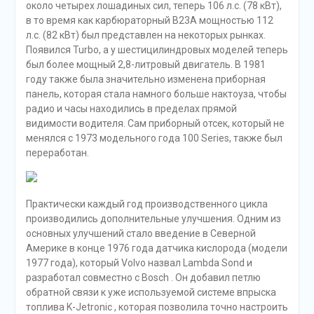
около четырех лошадиных сил, теперь 106 л.с. (78 кВт),
в то время как карбюраторный B23A мощностью 112
л.с. (82 кВт) был представлен на некоторых рынках.
Появился Turbo, а у шестицилиндровых моделей теперь
был более мощный 2,8-литровый двигатель. В 1981
году также была значительно изменена приборная
панель, которая стала намного больше нактоуза, чтобы
радио и часы находились в пределах прямой
видимости водителя. Сам приборный отсек, который не
менялся с 1973 модельного года 100 Series, также был
переработан.
Практически каждый год производственного цикла
производились дополнительные улучшения. Одним из
основных улучшений стало введение в Северной
Америке в конце 1976 года датчика кислорода (модели
1977 года), который Volvo назвал Lambda Sond и
разработал совместно с Bosch . Он добавил петлю
обратной связи к уже используемой системе впрыска
топлива K-Jetronic , которая позволила точно настроить