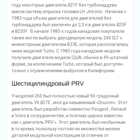
году некоторые двигатели
B21F
без турбонаддува
имели систему впрыска топлива LH-Jetronic . Начиная с
1983 года объем двигателя для двигателей без
турбонаддува был увеличен до 2,3 л в двигателях
B23F
и
B230F
. В начале 1980-х годов канадские покупатели
также могли выбрать двухдверную модель 240 GLT с
инжекторным двигателем B23E, которая располагалась
ниже моделей Turbo. С 1985 года канадские модели
получили двигатели модели США, обычно в 49-штатной
форме, за исключением Turbo, который был доступен
только с ограничениями выбросов в Калифорнии.
Шестицилиндровый PRV
У моделей 260 был полностью новый 90-градусный
двигатель V6
B27E
, иногда называемый «Douvrin». Этот
двигатель был разработан совместно Peugeot , Renault
и Volvo в сотрудничестве, и поэтому широко известен
как « двигатель PRV ». Этот двигатель был необычным
в то время, поскольку состоял из множества мелких
деталей модульной конструкции (в отличие от