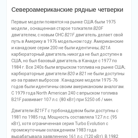
Североамериканские рядные четверки
Первые модели появятся на рынке США были 1975
модели , оснащенная старое толкателя
B20F
двигателем, с новым OHC
B21F
двигатель делает свой
путь в Америку в 1976 модельном году. Американские
и канадские серии 200 не были идентичны;
B21A
карбюраторный двигатель никогда не был доступен в
США, но был базовый двигатель в Канаде с 1977 по
1984 г. Все 240s были впрыском топлива на рынке США;
карбюраторные двигатели
B20
и
B21
не были доступны
из-за правил выбросов . Канадские модели 1975-76
годов были идентичны своим американским аналогам.
С 1979 года North American 240 с впрыском топлива
B21F
развивает
107 л.с. (80 кВт) при 5250 об / мин.
Двигатели
B21FT с
турбонаддувом были доступны с
1981 по 1985 год. Мощность составляла 127 л.с. (95
кВт), хотя ограниченная серия Turbo Evolution с
промежуточным охлаждением 1983 года
вырабатывала заявленную 161 л.с. (120 кВт). В 1982