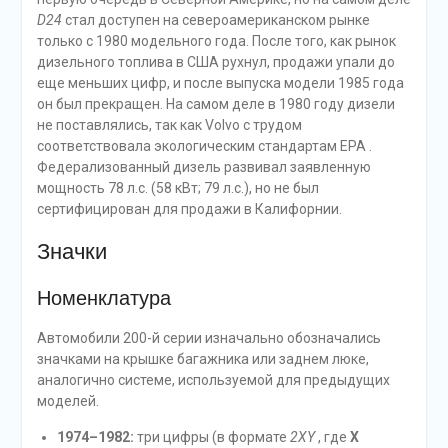
D24
стал доступен на североамериканском рынке
только с 1980 модельного года. После того, как рынок
дизельного топлива в США рухнул, продажи упали до
еще меньших цифр, и после выпуска модели 1985 года
он был прекращен. На самом деле в 1980 году дизели
не поставлялись, так как Volvo с трудом
соответствовала экологическим стандартам EPA .
Федерализованный дизель развивал заявленную
мощность 78 л.с. (58 кВт; 79 л.с.), но не был
сертифицирован для продажи в Калифорнии.
Значки
Номенклатура
Автомобили 200-й серии изначально обозначались
значками на крышке багажника или заднем люке,
аналогично системе, используемой для предыдущих
моделей.
1974–1982:
три цифры (в формате
2XY
, где
X