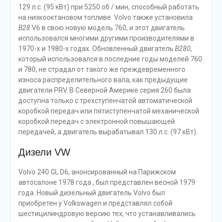
129 л.с. (95 кВт) при 5250 об / мин, способный работать
на низкооктановом топливе. Volvo также установила
B28
V6 в свою новую модель 760, и этот двигатель
использовался многими другими производителями в
1970-х и 1980-х годах. Обновленный двигатель
B280,
который использовался в последние годы моделей 760
и 780, не страдал от такого же преждевременного
износа распределительного вала, как предыдущие
двигатели PRV. В Северной Америке серия 260 была
доступна только с трехступенчатой ​​автоматической
коробкой передач или пятиступенчатой ​​механической
коробкой передач с электронной повышающей
передачей, а двигатель вырабатывал 130 л.с. (97 кВт).
Дизели VW
Volvo 240 GL D6, анонсированный на Парижском
автосалоне 1978 года , был представлен весной 1979
года. Новый дизельный двигатель Volvo был
приобретен у Volkswagen и представлял собой
шестицилиндровую версию тех, что устанавливались