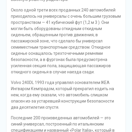
Около одной трети всех проданных 240 автомобилей
приходилось на универсалы с очень большим грузовым
пространством — 41 кубический фут (1,2 м 3 ). Они
могли быть оборудованы откидным откидным
сиденьем, обращенным против движения, в
пассажирской зоне, что сделало бы универсал
семиместным транспортным средством. Откидное
сиденье оснащалось трехточечными ремнями
безопасности, а в фургонах была предусмотрена
усиленная секция пола, защищающая пассажиров
откидного сиденья в случае наезда сзади.
Volvo 240DL 1993 года управлял основателем IKEA
Ингваром Кемпрадом, который прекратил ездить на
нем, когда ему сказали, что автомобиль слишком
опасен из-за устаревшей конструкции безопасности
два десятилетия спустя.
Последние 200 произведенных автомобилей — это
синий универсал, построенный по итальянским
спецификациям и названный «Polar Italia», который в