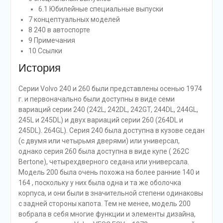
6.1 Юбилейные специальные выпуски
7 концептуальных моделей
8 240 в автоспорте
9 Примечания
10 Ссылки
История
Серии Volvo 240 и 260 были представлены осенью 1974
г. и первоначально были доступны в виде семи
вариаций серии 240 (242L, 242DL, 242GT, 244DL, 244GL,
245L и 245DL) и двух вариаций серии 260 (264DL и
245DL). 264GL). Серия 240 была доступна в кузове седан
(с двумя или четырьмя дверями) или универсал,
однако серия 260 была доступна в виде купе ( 262C
Bertone), четырехдверного седана или универсала.
Модель 200 была очень похожа на более ранние 140 и
164 , поскольку у них была одна и та же оболочка
корпуса, и они были в значительной степени одинаковы
с задней стороны капота. Тем не менее, модель 200
вобрала в себя многие функции и элементы дизайна,