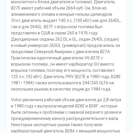
монолитного блока двигателя и головки). Двигатель
B27E
имеет рабочий объем 2664 куб. См, блок из
алюминиевого сплава и мокрые гильзы цилиндров .
Этот двигатель выдает 140 л.с. (100 кВт) как для 264DL,
так и для 264GL.
B27F
с
впрыском топлива
был
представлен в США в серии 260 в 1976 году.
Двухдверные седаны 262 DL и GL, седан 264DL (седан)
и новый универсал 265DL (универсал) предлагались за
пределами Северной Америки с двигателем
B27A
.
Практически идентичный двигателю V6
B27E с
впрыском
топлива
, он имеет карбюратор SU вместо
впрыска топлива, поэтому его мощность составляет
125 л.с. (92 кВт). Двигатель PRV (B27E в 1980 году, B28E
1981–1984) также использовался в 244/245 GLT6 на
нескольких рынках в качестве опции до 1984 года.
Volvo увеличила рабочий объем двигателя до 2,8 литра
в 1980 году с
выпуском
моделей
B28E
и
B28F
, которые
были склонны к
проблемам
с
смазкой
верхнего уровня и
преждевременному износу распределительного вала.
Некоторые экспортные рынки также получили
карбюраторный двигатель
B28A
с
меньшей
мощностью