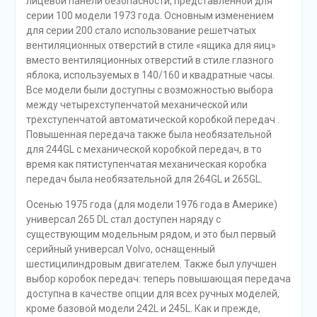
лицевой панели безопасности, представленной для
серии 100 модели 1973 года. Основным изменением
для серии 200 стало использование решетчатых
вентиляционных отверстий в стиле «ящика для яиц»
вместо вентиляционных отверстий в стиле глазного
яблока, используемых в 140/160 и квадратные часы.
Все модели были доступны с возможностью выбора
между четырехступенчатой механической или
трехступенчатой автоматической коробкой передач .
Повышенная передача также была необязательной
для 244GL с механической коробкой передач, в то
время как пятиступенчатая механическая коробка
передач была необязательной для 264GL и 265GL.
Осенью 1975 года (для модели 1976 года в Америке)
универсал 265 DL стал доступен наряду с
существующим модельным рядом, и это был первый
серийный универсал Volvo, оснащенный
шестицилиндровым двигателем. Также был улучшен
выбор коробок передач: теперь повышающая передача
доступна в качестве опции для всех ручных моделей,
кроме базовой модели 242L и 245L. Как и прежде,