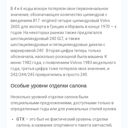
В
4
и
6
коды вскоре потеряли свое первоначальное
значение, обозначающее количество цилиндров с
введением
B17
-engined четыре-цилиндровый Volvo
260S для экспорта в Грецию и Израиль в конце 1970 — х
годов. На некоторых рынках также предлагался
шестицилиндровый 240 GLT, а также
шестицилиндровые и пятицилиндровые дизели с
маркировкой
240
. Вторая цифра теперь только
обозначала, насколько роскошной была машина. К
июню 1982 года, с появлением Volvos 1983 модельного
года, третья цифра тоже потеряла свое значение, и
242/244/245 превратились в просто 240.
Особые уровни отделки салона
Несколько уровней отделки салона были
специальными предложениями, доступными только в
определенные годы или для уникальных стилей кузова:
GTX
— это был не фактический уровень отделки
салона, а название спортивного пакета запчастей,