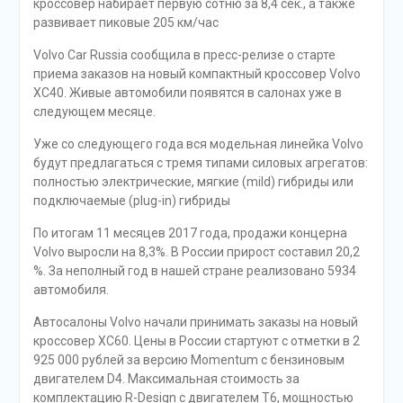
кроссовер набирает первую сотню за 8,4 сек., а также
развивает пиковые 205 км/час
Volvo Car Russia сообщила в пресс-релизе о старте
приема заказов на новый компактный кроссовер Volvo
XC40. Живые автомобили появятся в салонах уже в
следующем месяце.
Уже со следующего года вся модельная линейка Volvo
будут предлагаться с тремя типами силовых агрегатов:
полностью электрические, мягкие (mild) гибриды или
подключаемые (plug-in) гибриды
По итогам 11 месяцев 2017 года, продажи концерна
Volvo выросли на 8,3%. В России прирост составил 20,2
%. За неполный год в нашей стране реализовано 5934
автомобиля.
Автосалоны Volvo начали принимать заказы на новый
кроссовер XC60. Цены в России стартуют с отметки в 2
925 000 рублей за версию Momentum с бензиновым
двигателем D4. Максимальная стоимость за
комплектацию R-Design с двигателем T6, мощностью