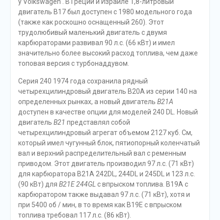
у Volkswagen . В Греции и Израиле 1,8-литровый
двигатель B17 был доступен с 1980 модельного года
(также как роскошно оснащенный 260). Этот
трудолюбивый маленький двигатель с двумя
карбюраторами развивал 90 л.с. (66 кВт) и имел
значительно более высокий расход топлива, чем даже
топовая версия с турбонаддувом.
Серия 240 1974 года сохранила рядный
четырехцилиндровый двигатель B20A из серии 140 на
определенных рынках, а новый двигатель
B21A
доступен в качестве опции для моделей 240 DL. Новый
двигатель
B21
представлял собой
четырехцилиндровый агрегат объемом 2127 куб. См,
который имел чугунный блок, пятиопорный коленчатый
вал и верхний распределительный вал с ременным
приводом. Этот двигатель производил 97 л.с. (71 кВт)
для карбюратора B21A 242DL, 244DL и 245DL и 123 л.с.
(90 кВт) для
B21E 244GL
с впрыском топлива. B19A с
карбюратором также выдавал 97 л.с. (71 кВт), хотя и
при 5400 об / мин, в то время как B19E с впрыском
топлива требовал 117 л.с. (86 кВт).