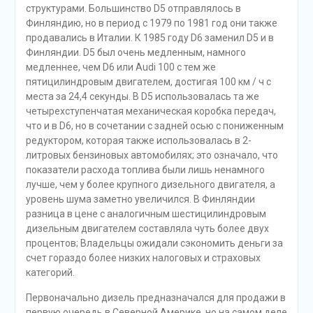
структурами. Большинство D5 отправлялось в
Финляндию, но в период с 1979 по 1981 год они также
продавались в Италии. К 1985 году D6 заменил D5 и в
Финляндии. D5 был очень медленным, намного
медленнее, чем D6 или Audi 100 с тем же
пятицилиндровым двигателем, достигая 100 км / ч с
места за 24,4 секунды. В D5 использовалась та же
четырехступенчатая механическая коробка передач,
что и в D6, но в сочетании с задней осью с пониженным
редуктором, которая также использовалась в 2-
литровых бензиновых автомобилях; это означало, что
показатели расхода топлива были лишь ненамного
лучше, чем у более крупного дизельного двигателя, а
уровень шума заметно увеличился. В Финляндии
разница в цене с аналогичным шестицилиндровым
дизельным двигателем составляла чуть более двух
процентов; Владельцы ожидали сэкономить деньги за
счет гораздо более низких налоговых и страховых
категорий.
Первоначально дизель предназначался для продажи в
первую очередь в Северной Америке, но на самом деле