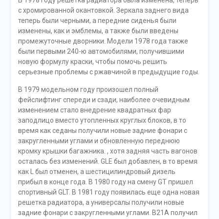
с хромированной окантовкой. Зеркала заднего вида
теперь были черными, а передние сиденья были
изменены, как и эмблемы, а также были введены
промежуточные дворники. Модели 1978 года также
были первыми 240-ю автомобилями, получившими
новую формулу краски, чтобы помочь решить
серьезные проблемы с ржавчиной в предыдущие годы.
В 1979 модельном году произошел полный
фейслифтинг спереди и сзади, наиболее очевидным
изменением стало внедрение квадратных фар
заподлицо вместо утопленных круглых блоков, в то
время как седаны получили новые задние фонари с
закругленными углами и обновленную переднюю
кромку крышки багажника. , хотя задняя часть вагонов
осталась без изменений. GLE был добавлен, в то время
как L был отменен, а шестицилиндровый дизель
прибыл в конце года. В 1980 году на смену GT пришел
спортивный GLT. В 1981 году появилась еще одна новая
решетка радиатора, а универсалы получили новые
задние фонари с закругленными углами. B21A получил