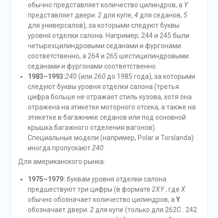
обычно представляет количество цилиндров, а
Y
представляет двери:
2
для купе,
4
для седанов,
5
для универсалов), за которыми следуют буквы
уровня отделки салона. Например; 244 и 245 были
четырехцилиндровыми седанами и фургонами
соответственно, а 264 и 265 шестицилиндровыми
седанами и фургонами соответственно.
1983–1993:
240
(или
260
до 1985 года), за которыми
следуют буквы уровня отделки салона (третья
цифра больше не отражает стиль кузова, хотя она
отражена на этикетке моторного отсека, а также на
этикетке в багажнике седанов или под основной
крышка багажного отделения вагонов).
Специальные модели (например, Polar и Torslanda)
иногда пропускают
240
.
Для американского рынка:
1975–1979:
буквам уровня отделки салона
предшествуют три цифры (в формате
2XY
, где
X
обычно обозначает количество цилиндров, а
Y
обозначает двери:
2
для купе (только для 262C . 242