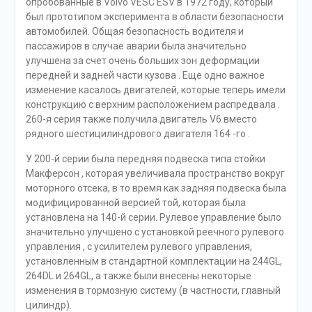
опробованные в Volvo VESC ESV в 1972 году, который
был прототипом эксперимента в области безопасности
автомобилей. Общая безопасность водителя и
пассажиров в случае аварии была значительно
улучшена за счет очень больших зон деформации
передней и задней части кузова . Еще одно важное
изменение касалось двигателей, которые теперь имели
конструкцию с верхним расположением распредвала .
260-я серия также получила двигатель V6 вместо
рядного шестицилиндрового двигателя 164 -го .
У 200-й серии была передняя подвеска типа стойки
Макферсон , которая увеличивала пространство вокруг
моторного отсека, в то время как задняя подвеска была
модифицированной версией той, которая была
установлена ​​на 140-й серии. Рулевое управление было
значительно улучшено с установкой реечного рулевого
управления , с усилителем рулевого управления,
установленным в стандартной комплектации на 244GL,
264DL и 264GL, а также были внесены некоторые
изменения в тормозную систему (в частности, главный
цилиндр).