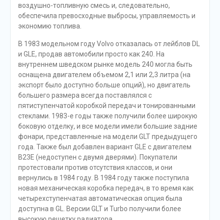
воздушно-топливную смесь и, следовательно,
обеспечила превосходные выбросы, управляемость и
экономию топлива.
В 1983 модельном году Volvo отказалась от лейблов DL
и GLE, продав автомобили просто как 240. На
внутреннем шведском рынке модель 240 могла быть
оснащена двигателем объемом 2,1 или 2,3 литра (на
экспорт было доступно больше опций), но двигатель
большего размера всегда поставлялся с
пятиступенчатой ​​коробкой передач и тонированными
стеклами. 1983-е годы также получили более широкую
боковую отделку, и все модели имели большие задние
фонари, представленные на модели GLT предыдущего
года. Также был добавлен вариант GLE с двигателем
B23E (недоступен с двумя дверями). Покупатели
протестовали против отсутствия классов, и они
вернулись в 1984 году. В 1984 году также поступила
новая механическая коробка передач, в то время как
четырехступенчатая автоматическая опция была
доступна в GL. Версии GLT и Turbo получили более
высокую решетку радиатора.