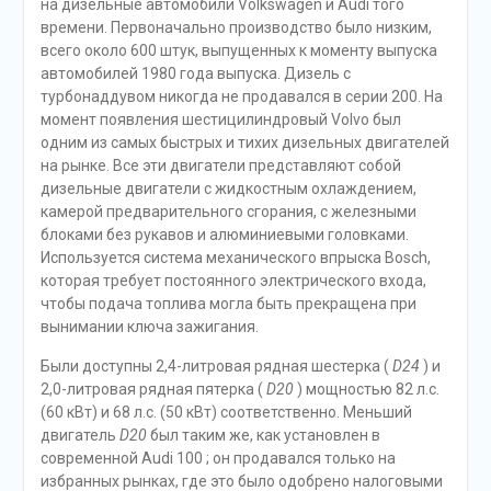
на дизельные автомобили Volkswagen и Audi того
времени. Первоначально производство было низким,
всего около 600 штук, выпущенных к моменту выпуска
автомобилей 1980 года выпуска. Дизель с
турбонаддувом никогда не продавался в серии 200. На
момент появления шестицилиндровый Volvo был
одним из самых быстрых и тихих дизельных двигателей
на рынке. Все эти двигатели представляют собой
дизельные двигатели с жидкостным охлаждением,
камерой предварительного сгорания, с железными
блоками без рукавов и алюминиевыми головками.
Используется система механического впрыска Bosch,
которая требует постоянного электрического входа,
чтобы подача топлива могла быть прекращена при
вынимании ключа зажигания.
Были доступны 2,4-литровая рядная шестерка (
D24
) и
2,0-литровая рядная пятерка (
D20
) мощностью 82 л.с.
(60 кВт) и 68 л.с. (50 кВт) соответственно. Меньший
двигатель
D20
был таким же, как установлен в
современной Audi 100 ; он продавался только на
избранных рынках, где это было одобрено налоговыми