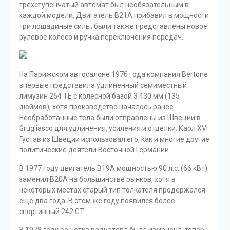
трехступенчатый автомат был необязательным в
каждой модели. Двигатель B21A прибавил в мощности
три лошадиные силы; были также представлены новое
рулевое колесо и ручка переключения передач.
На Парижском автосалоне 1976 года компания Bertone
впервые представила удлиненный семиместный
лимузин 264 TE с колесной базой 3 430 мм (135
дюймов), хотя производство началось ранее.
Необработанные тела были отправлены из Швеции в
Grugliasco для удлинения, усиления и отделки. Карл XVI
Густав из Швеции использовал его, как и многие другие
политические деятели Восточной Германии .
В 1977 году двигатель B19A мощностью 90 л.с. (66 кВт)
заменил B20A на большинстве рынков, хотя в
некоторых местах старый тип толкателя продержался
еще два года. В этом же году появился более
спортивный 242 GT.
В 1978 году решетка радиатора была изменена, теперь