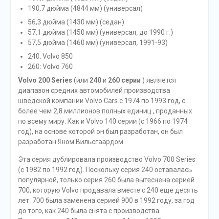
190,7 дюйма (4844 мм) (универсал)
56,3 дюйма (1430 мм) (седан)
57,1 дюйма (1450 мм) (универсал, до 1990 г.)
57,5 дюйма (1460 мм) (универсал, 1991-93)
240: Volvo 850
260: Volvo 760
Volvo 200 Series
(или
240
и
260 серии
) является
диапазон средних автомобилей производства
шведской компании Volvo Cars с 1974 по 1993 год, с
более чем 2,8 миллионов полных единиц , проданных
по всему миру. Как и Volvo 140 серии (с 1966 по 1974
год), на основе которой он был разработан, он был
разработан Яном Вильсгаардом .
Эта серия дублировала производство Volvo 700 Series
(с 1982 по 1992 год). Поскольку серия 240 оставалась
популярной, только серия 260 была вытеснена серией
700, которую Volvo продавала вместе с 240 еще десять
лет. 700 была заменена серией 900 в 1992 году, за год
до того, как 240 была снята с производства.