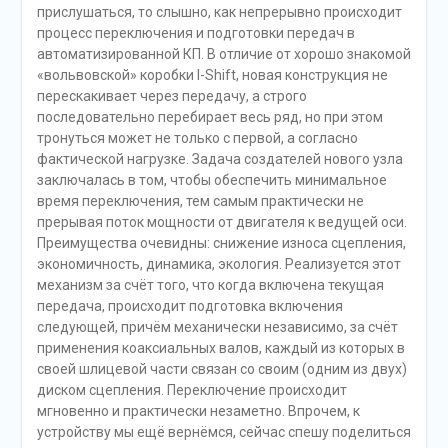
прислушаться, то слышно, как непрерывно происходит
процесс переключения и подготовки передач в
автоматизированной КП. В отличие от хорошо знакомой
«вольвовской» коробки I-Shift, новая конструкция не
перескакивает через передачу, а строго
последовательно перебирает весь ряд, но при этом
тронуться может не только с первой, а согласно
фактической нагрузке. Задача создателей нового узла
заключалась в том, чтобы обеспечить минимальное
время переключения, тем самым практически не
прерывая поток мощности от двигателя к ведущей оси.
Преимущества очевидны: снижение износа сцепления,
экономичность, динамика, экология. Реализуется этот
механизм за счёт того, что когда включена текущая
передача, происходит подготовка включения
следующей, причём механически независимо, за счёт
применения коаксиальных валов, каждый из которых в
своей шлицевой части связан со своим (одним из двух)
диском сцепления. Переключение происходит
мгновенно и практически незаметно. Впрочем, к
устройству мы ещё вернёмся, сейчас спешу поделиться