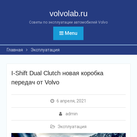
Перейти
к
volvolab.ru
контенту
Советы по эксплуатации автомобилей Volvo
Menu
Главная
Эксплуатация
I-Shift Dual Clutch новая коробка
передач от Volvo
6 апреля, 2021
admin
Эксплуатация