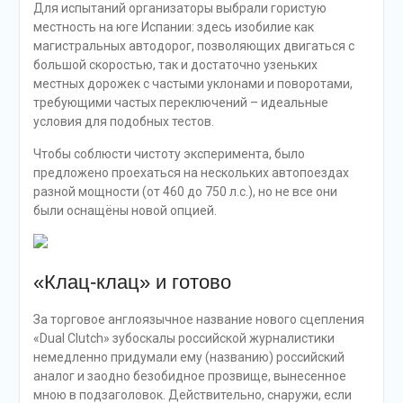
Для испытаний организаторы выбрали гористую
местность на юге Испании: здесь изобилие как
магистральных автодорог, позволяющих двигаться с
большой скоростью, так и достаточно узеньких
местных дорожек с частыми уклонами и поворотами,
требующими частых переключений – идеальные
условия для подобных тестов.
Чтобы соблюсти чистоту эксперимента, было
предложено проехаться на нескольких автопоездах
разной мощности (от 460 до 750 л.с.), но не все они
были оснащёны новой опцией.
«Клац-клац» и готово
За торговое англоязычное название нового сцепления
«Dual Clutch» зубоскалы российской журналистики
немедленно придумали ему (названию) российский
аналог и заодно безобидное прозвище, вынесенное
мною в подзаголовок. Действительно, снаружи, если