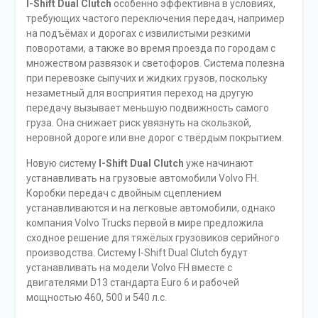
I-Shift Dual Clutch
особенно эффективна в условиях,
требующих частого переключения передач, например
на подъёмах и дорогах с извилистыми резкими
поворотами, а также во время проезда по городам с
множеством развязок и светофоров. Система полезна
при перевозке сыпучих и жидких грузов, поскольку
незаметный для восприятия переход на другую
передачу вызывает меньшую подвижность самого
груза. Она снижает риск увязнуть на скользкой,
неровной дороге или вне дорог с твёрдым покрытием.
Новую систему
I-Shift Dual Clutch
уже начинают
устанавливать на грузовые автомобили Volvo FH.
Коробки передач с двойным сцеплением
устанавливаются и на легковые автомобили, однако
компания Volvo Trucks первой в мире предложила
сходное решение для тяжёлых грузовиков серийного
производства. Систему I-Shift Dual Clutch будут
устанавливать на модели Volvo FH вместе с
двигателями D13 стандарта Euro 6 и рабочей
мощностью 460, 500 и 540 л.с.