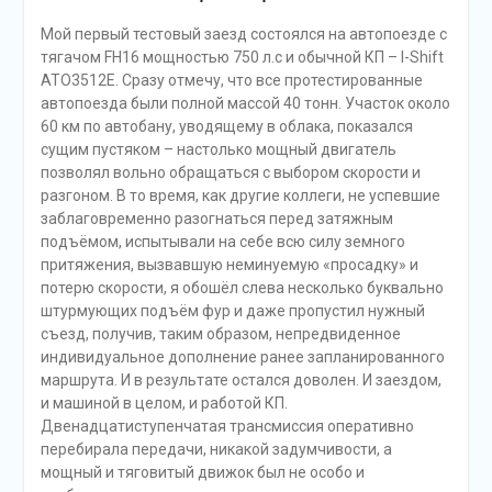
Мой первый тестовый заезд состоялся на автопоезде с
тягачом FH16 мощностью 750 л.с и обычной КП – I-Shift
АТО3512Е. Сразу отмечу, что все протестированные
автопоезда были полной массой 40 тонн. Участок около
60 км по автобану, уводящему в облака, показался
сущим пустяком – настолько мощный двигатель
позволял вольно обращаться с выбором скорости и
разгоном. В то время, как другие коллеги, не успевшие
заблаговременно разогнаться перед затяжным
подъёмом, испытывали на себе всю силу земного
притяжения, вызвавшую неминуемую «просадку» и
потерю скорости, я обошёл слева несколько буквально
штурмующих подъём фур и даже пропустил нужный
съезд, получив, таким образом, непредвиденное
индивидуальное дополнение ранее запланированного
маршрута. И в результате остался доволен. И заездом,
и машиной в целом, и работой КП.
Двенадцатиступенчатая трансмиссия оперативно
перебирала передачи, никакой задумчивости, а
мощный и тяговитый движок был не особо и