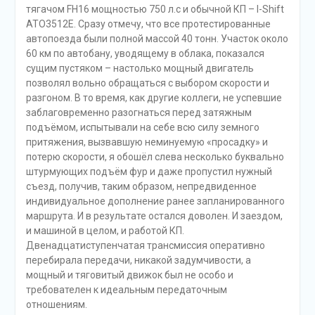
тягачом FH16 мощностью 750 л.с и обычной КП – I-Shift
АТО3512Е. Сразу отмечу, что все протестированные
автопоезда были полной массой 40 тонн. Участок около
60 км по автобану, уводящему в облака, показался
сущим пустяком – настолько мощный двигатель
позволял вольно обращаться с выбором скорости и
разгоном. В то время, как другие коллеги, не успевшие
заблаговременно разогнаться перед затяжным
подъёмом, испытывали на себе всю силу земного
притяжения, вызвавшую неминуемую «просадку» и
потерю скорости, я обошёл слева несколько буквально
штурмующих подъём фур и даже пропустил нужный
съезд, получив, таким образом, непредвиденное
индивидуальное дополнение ранее запланированного
маршрута. И в результате остался доволен. И заездом,
и машиной в целом, и работой КП.
Двенадцатиступенчатая трансмиссия оперативно
перебирала передачи, никакой задумчивости, а
мощный и тяговитый движок был не особо и
требователен к идеальным передаточным
отношениям.