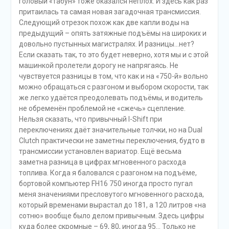
головый «табун» тоже оказался неплох. И здесь как раз
притаилась та самая новая загадочная трансмиссия.
Следующий отрезок похож как две капли воды на
предыдущий – опять затяжные подъёмы на широких и
довольно пустынных магистралях. И разницы…нет?
Если сказать так, то это будет неверно, хотя мы и с этой
машинкой пролетели дорогу не напрягаясь. Не
чувствуется разницы в том, что как и на «750-й» вольно
можно обращаться с разгоном и выбором скорости, так
же легко удаётся преодолевать подъёмы, и водитель
не обременён проблемой не «сжечь» сцепление.
Нельзя сказать, что привычный I-Shift при
переключениях даёт значительные толчки, но на Dual
Clutch практически не заметны переключения, будто в
трансмиссии установлен вариатор. Ещё весьма
заметна разница в цифрах мгновенного расхода
топлива. Когда я баловался с разгоном на подъёме,
бортовой компьютер FH16 750 иногда просто пугал
меня значениями пресловутого мгновенного расхода,
который временами вырастал до 181, а 120 литров «на
сотню» вообще было делом привычным. Здесь цифры
куда более скромные – 69, 80, иногда 95… Только не