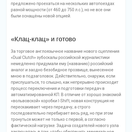
предложено проехаться на нескольких автопоездах
разной мощности (от 460 до 750 л.с.), но не все они
были оснащёны новой опцией.
«Клац-клац» и готово
За торговое англоязычное название нового сцепления
«Dual Clutch» зубоскалы российской журналистики
немедленно придумали ему (названию) российский
аналог и заодно безобидное прозвище, вынесенное
мною в подзаголовок. Действительно, снаружи, если
прислушаться, то слышно, как непрерывно происходит
процесс переключения и подготовки передач в
автоматизированной КП. В отличие от хорошо знакомой
«вольвовской» коробки I-Shift, новая конструкция не
перескакивает через передачу, а строго
последовательно перебирает весь ряд, но при этом
тронуться может не только с первой, а согласно
фактической нагрузке. Задача создателей нового узла
заключалась в том, чтобы обеспечить минимальное