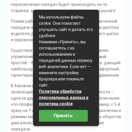
переключение передач будет происходить не по
старинке, а всего лишь нажатием клавиши на рычаге.
Мы используем файлы
Режим работы коробки (А или М) и номер включенной
cookie. Они помогают
передачи отображаются на информационном дисплее
улучшать сайт и делать его
водителя, расположенном в центре приборного щитка
удобнее.
и окруженном различными циферблатами.
Нажимая «Принять», вы
соглашаетесь с их
Существует три вида программного обеспечения
использованием и
управления трансмиссией I-Shift. Первый, самый
передачей данных сервису
простой – базовый. Второй – экономичный, т.е. дающий
веб-аналитики. Если нет —
наибольшую экономию топлива. Третий – комфортный,
измените настройки
гарантирующий высокую среднюю скорость движения.
браузера или покиньте
сайт.
В базовом варианте переключение передач
Политика обработки
происходит только в строгой последовательности –
персональных данных и
одна за другой. В двух других возможно переключение
политика cookie
«по-профессиональному», с пропуском (например, с 5-й
сразу на 7-ю). В базовом и других вариантах различны и
Принять
режимы мощности, т.е. то минимальное число оборотов
двигателя, при котором происходит включение
передачи.