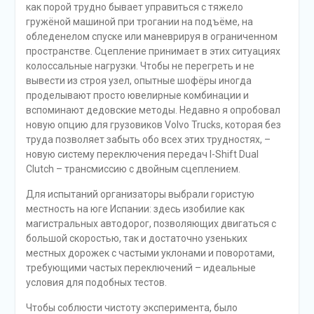
как порой трудно бывает управиться с тяжело
гружёной машиной при трогании на подъёме, на
обледенелом спуске или маневрируя в ограниченном
пространстве. Сцепление принимает в этих ситуациях
колоссальные нагрузки. Чтобы не перегреть и не
вывести из строя узел, опытные шофёры иногда
проделывают просто ювелирные комбинации и
вспоминают дедовские методы. Недавно я опробовал
новую опцию для грузовиков Volvo Trucks, которая без
труда позволяет забыть обо всех этих трудностях, –
новую систему переключения передач I-Shift Dual
Clutch – трансмиссию с двойным сцеплением.
Для испытаний организаторы выбрали гористую
местность на юге Испании: здесь изобилие как
магистральных автодорог, позволяющих двигаться с
большой скоростью, так и достаточно узеньких
местных дорожек с частыми уклонами и поворотами,
требующими частых переключений – идеальные
условия для подобных тестов.
Чтобы соблюсти чистоту эксперимента, было