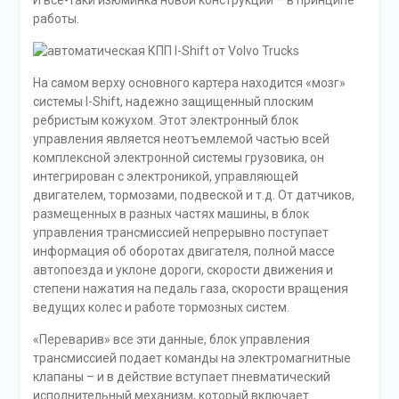
И все-таки изюминка новой конструкции – в принципе
работы.
На самом верху основного картера находится «мозг»
системы I-Shift, надежно защищенный плоским
ребристым кожухом. Этот электронный блок
управления является неотъемлемой частью всей
комплексной электронной системы грузовика, он
интегрирован с электроникой, управляющей
двигателем, тормозами, подвеской и т.д. От датчиков,
размещенных в разных частях машины, в блок
управления трансмиссией непрерывно поступает
информация об оборотах двигателя, полной массе
автопоезда и уклоне дороги, скорости движения и
степени нажатия на педаль газа, скорости вращения
ведущих колес и работе тормозных систем.
«Переварив» все эти данные, блок управления
трансмиссией подает команды на электромагнитные
клапаны – и в действие вступает пневматический
исполнительный механизм, который включает