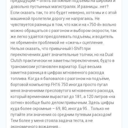
предыдущий – опять затяжные подъёмы на широких и
довольно пустынных магистралях. И разницы…нет?
Если сказать так, то это будет неверно, хотя мы и с этой
машинкой пролетели дорогу не напрягаясь. Не
чувствуется разницы в том, что как и на «750-й» вольно
можно обращаться с разгоном и выбором скорости, так
же легко удаётся преодолевать подъёмы, и водитель
не обременён проблемой не «сжечь» сцепление.
Нельзя сказать, что привычный I-Shift при
переключениях даёт значительные толчки, но на Dual
Clutch практически не заметны переключения, будто в
трансмиссии установлен вариатор. Ещё весьма
заметна разница в цифрах мгновенного расхода
топлива. Когда я баловался с разгоном на подъёме,
бортовой компьютер FH16 750 иногда просто пугал
меня значениями пресловутого мгновенного расхода,
который временами вырастал до 181, а 120 литров «на
сотню» вообще было делом привычным. Здесь цифры
куда более скромные – 69, 80, иногда 95… Только не
путайте эти значения со средним путевым расходом!
Тем более у меня стояла задача теста, а не
экономичного вождения…