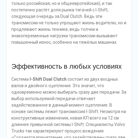
только российская, но и общеевропейская), и так
постепенно растёт доля рынка тягачей с I-Shift,
следующая очередь за Dual Clutch. Ведь эти
трансмиссии не только упрощают жизнь водителю, но и
продлевают жизнь технике, ведь толчки и
знакопеременные нагрузки трансмиссии вызывают
повышенный износ, особенно на тяжёлых машинах.
Эффективность в любых условиях
Система
I-Shift Dual Clutch
состоит из двух входных
валов и двойного сцепления. Это значит, что
одновременно можно выбирать сразу две передачи. За
выбор используемой передачи отвечает
задействованное в данный момент сцепление. В
основе системы лежит трансмиссия I-Shift. Несмотря на
конструктивные изменения, новая КП всего на 12 см
длиннее привычной системы I-Shift. Специалисты Volvo
Trucks так характеризуют процесс вождения:
«Создается впечатление, что задействованы сразу две