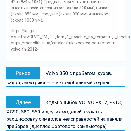
42 т (8×4 и 10×4). Предлагается четыре варианта
высоты шасси: сверхнизкое (около 810 мм), низкое
(около 850 мм), среднее (около 900 мм) и высокое
(около 1000 мм).
https://kniga-
cici.info/VOLVO_FM_FH_tom_1_posobie_po_remontu_i_tehobsl
https://monolith.in.ua/catalog/rukovodstvo-po-remontu-
volvo-fh-2012/
Навигация
Предыдущая
Ранее
Volvo 850 с пробегом: кузов,
по
запись:
салон, электрика — – автомобильный журнал
записям
Следующая
Далее
Коды ошибок VOLVO FX12, FX13,
запись
XC90, S80, S60 и других моделей: скачать
расшифровку символов неисправностей на панели
приборов (дисплее бортового компьютера)