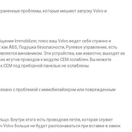
раненные проблемы, которые мешают запуску Volvo и
щение Immobilizer, плюс ваш Volvo ведет себя странно и
 как ABS, Подушка безопасности, Рулевое управление, есть
является виновником. Эти устройства, как известно, выходят из
н из жгутов проводов к модулю CEM ослаблен. Вы можете
в к CEM под приборной панелью не ослаблены.
 связано с проблемой с иммобилайзером или поврежденным
ольцо. Внутри этого есть проводная петля, которая служит
ч Volvo больше не будет распознаваться при вставке в замок