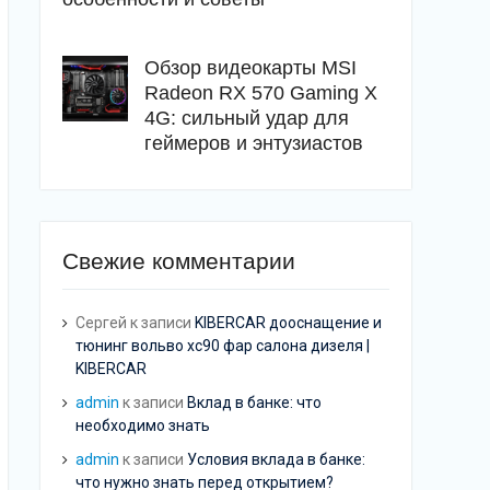
Обзор видеокарты MSI
Radeon RX 570 Gaming X
4G: сильный удар для
геймеров и энтузиастов
Свежие комментарии
Сергей
к записи
KIBERCAR дооснащение и
тюнинг вольво хс90 фар салона дизеля |
KIBERCAR
admin
к записи
Вклад в банке: что
необходимо знать
admin
к записи
Условия вклада в банке:
что нужно знать перед открытием?