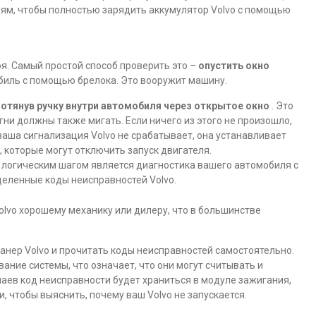
иям, чтобы полностью зарядить аккумулятор Volvo с помощью
оя. Самый простой способ проверить это –
опустить окно
обиль с помощью брелока. Это вооружит машину.
потянув ручку внутри автомобиля через открытое окно
. Это
ни должны также мигать. Если ничего из этого не произошло,
 ваша сигнализация Volvo не срабатывает, она устанавливает
 которые могут отключить запуск двигателя.
 логическим шагом является диагностика вашего автомобиля с
еленные коды неисправностей Volvo.
olvo хорошему механику или дилеру, что в большинстве
анер Volvo и прочитать коды неисправностей самостоятельно.
ние системы, что означает, что они могут считывать и
чаев код неисправности будет храниться в модуле зажигания,
 чтобы выяснить, почему ваш Volvo не запускается.