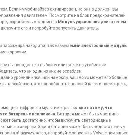
ем. Если иммобилайзер активирован, но он не должен, вы
 управления двигателем. Посмотрите на блок предохранителей
е предохранитель с надписью
Модуль управления двигателем
одключите его и попробуйте запустить двигатель.
ли пассажира находится так называемый
электронный модуль
ие коррозии.
сли вы попадаете в выбоину или едете по ухабистым
дитесь, что ни один из них не ослаблен.
едавно уронили ключ или намокли, ваш Volvo может его больше
ить плохой ключ, это попробовать запасной ключ и посмотреть,
 помощью цифрового мультиметра.
Только потому, что
что батарея не исключена.
Батарея может быть частично
может быть достаточно, чтобы включить светодиодные
уют много энергии. Заряд батареи может быть недостаточным
справный аккумулятор, попробуйте запустить Volvo с помощью