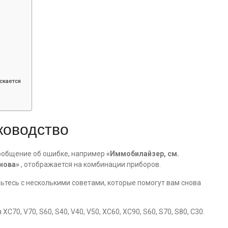
скается
уководство
Сообщение об ошибке, например
«Иммобилайзер, см.
нова»
, отображается на комбинации приборов.
мьтесь с несколькими советами, которые помогут вам снова
70, V70, S60, S40, V40, V50, XC60, XC90, S60, S70, S80, C30.