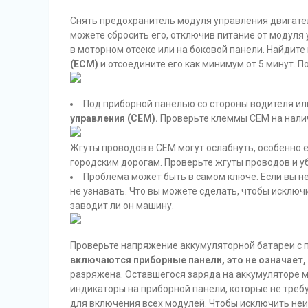
Снять предохранитель модуля управления двигател
можете сбросить его, отключив питание от модуля
в моторном отсеке или на боковой панели. Найдит
(ECM)
и отсоедините его как минимум от 5 минут. П
Под приборной панелью со стороны водителя и
управления (CEM).
Проверьте клеммы CEM на налич
Жгуты проводов в CEM могут ослабнуть, особенно е
городским дорогам. Проверьте жгуты проводов и убе
Проблема может быть в самом ключе. Если вы н
не узнавать. Что вы можете сделать, чтобы исключ
заводит ли он машину.
Проверьте напряжение аккумуляторной батареи с
включаются приборные панели, это не означает, 
разряжена. Оставшегося заряда на аккумуляторе 
индикаторы на приборной панели, которые не треб
для включения всех модулей. Чтобы исключить неи