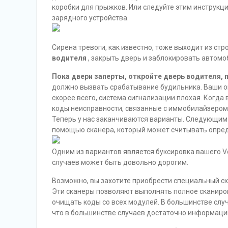
коробки для прыжков. Или следуйте этим инструкц
зарядного устройства.
Сирена тревоги, как известно, тоже выходит из стр
водителя
, закрыть дверь и заблокировать автом
Пока двери заперты, откройте дверь водителя, 
должно вызвать срабатывание будильника. Ваши ог
скорее всего, система сигнализации плохая. Когда
коды неисправности, связанные с иммобилайзером,
Теперь у нас заканчиваются варианты. Следующим
помощью сканера, который может считывать опред
Одним из вариантов является буксировка вашего V
случаев может быть довольно дорогим.
Возможно, вы захотите приобрести специальный ск
Эти сканеры позволяют выполнять полное сканирова
очищать коды со всех модулей. В большинстве слу
что в большинстве случаев достаточно информации,