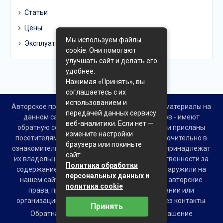
Статьи
Цены
Мы используем файлы
Эксплуатация
cookie. Они помогают
улучшать сайт и делать его
удобнее.
Нажимая «Принять», вы
соглашаетесь с их
использованием и
Авторское право © Все права защищены. Все материалы на
передачей данных сервису
данном сайте взяты из открытых источников - имеют
веб-аналитики. Если нет —
обратную ссылку на материал в интернете или присланы
измените настройки
посетителями сайта и предоставляются исключительно в
браузера или покиньте
ознакомительных целях. Права на материалы принадлежат
сайт.
их владельцам. Администрация сайта ответственности за
Политика обработки
содержание материала не несет. Если Вы обнаружили на
персональных данных и
нашем сайте материалы, которые нарушают авторские
политика cookie
права, принадлежащие Вам, Вашей компании или
организации, пожалуйста, сообщите нам через контакты.
Принять
Обратная связь
Пользовательское соглашение