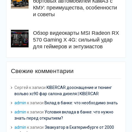
бортовых автомобилей КамАЗ с
КМУ: преимущества, особенности
и советы
Обзор видеокарты MSI Radeon RX
570 Gaming X 4G: сильный удар
для геймеров и энтузиастов
Свежие комментарии
Сергей
к записи
KIBERCAR дооснащение и тюнинг
вольво хс90 фар салона дизеля | KIBERCAR
admin
к записи
Вклад в банке: что необходимо знать
admin
к записи
Условия вклада в банке: что нужно
знать перед открытием?
admin
к записи
Эвакуатор в Екатеринбурге от 2000