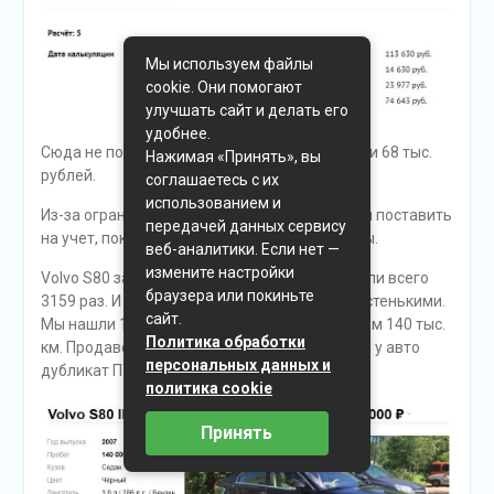
Мы используем файлы
cookie. Они помогают
улучшать сайт и делать его
удобнее.
Сюда не поместились суммы в 81 тыс. и почти 68 тыс.
Нажимая «Принять», вы
рублей.
соглашаетесь с их
использованием и
Из-за ограничений ГИБДД авто не получится поставить
передачей данных сервису
на учет, пока эти ограничения не будут сняты.
веб-аналитики. Если нет —
измените настройки
Volvo S80 за последние два месяца проверили всего
браузера или покиньте
3159 раз. И не все экземпляры оказались чистенькими.
сайт.
Мы нашли 12-летний «Вольво S80» с пробегом 140 тыс.
Политика обработки
км. Продавец не скрывает в объявлении, что у авто
персональных данных и
дубликат ПТС:
политика cookie
Принять