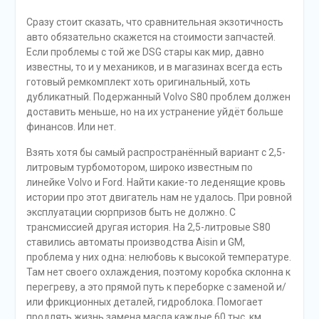
Сразу стоит сказать, что сравнительная экзотичность
авто обязательно скажется на стоимости запчастей.
Если проблемы с той же DSG стары как мир, давно
известны, то и у механиков, и в магазинах всегда есть
готовый ремкомплект хоть оригинальный, хоть
дубликатный. Подержанный Volvo S80 проблем должен
доставить меньше, но на их устранение уйдёт больше
финансов. Или нет.
Взять хотя бы самый распространённый вариант с 2,5-
литровым турбомотором, широко известным по
линейке Volvo и Ford. Найти какие-то леденящие кровь
истории про этот двигатель нам не удалось. При ровной
эксплуатации сюрпризов быть не должно. С
трансмиссией другая история. На 2,5-литровые S80
ставились автоматы производства Aisin и GM,
проблема у них одна: нелюбовь к высокой температуре.
Там нет своего охлаждения, поэтому коробка склонна к
перегреву, а это прямой путь к переборке с заменой и/
или фрикционных деталей, гидроблока. Помогает
продлять жизнь замена масла каждые 60 тыс. км.