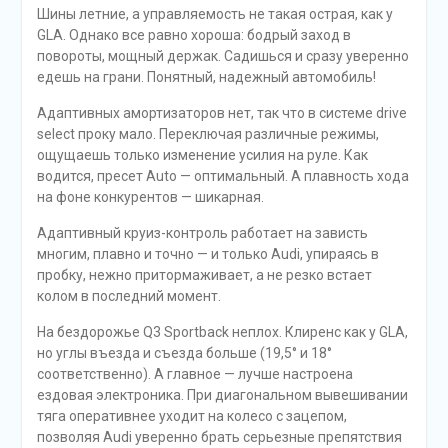
Шины летние, а управляемость не такая острая, как у
GLA. Однако все равно хороша: бодрый заход в
повороты, мощный держак. Садишься и сразу уверенно
едешь на грани. Понятный, надежный автомобиль!
Адаптивных амортизаторов нет, так что в системе drive
select проку мало. Переключая различные режимы,
ощущаешь только изменение усилия на руле. Как
водится, пресет Auto — оптимальный. А плавность хода
на фоне конкурентов — шикарная.
Адаптивный круиз-контроль работает на зависть
многим, плавно и точно — и только Audi, упираясь в
пробку, нежно притормаживает, а не резко встает
колом в последний момент.
На бездорожье Q3 Sportback неплох. Клиренс как у GLA,
но углы въезда и съезда больше (19,5° и 18°
соответственно). А главное — лучше настроена
ездовая электроника. При диагональном вывешивании
тяга оперативнее уходит на колесо с зацепом,
позволяя Audi уверенно брать серьезные препятствия