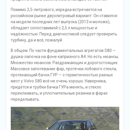
Помимо 2,5-литрового, изредка встречается на
российском рынке двухлитровый вариант. Он ставился
на модели последних лет выпуска (2013 и моложе),
обладает сопоставимой с 2,5 л мощностью и
надёжностью. Перед диагностикой следует проверить
турбину, да и всё, пожалуй.
В общем. По части фундаментальных агрегатов S80 —
душка-лапочка на фоне капризного А4. Но есть нюансы.
Множество нюансов. Раздражающих и дорогостоящих.
Массовое запотевание фар, протечки лобового стекла,
протекающий бачок ГУР — с герметичностью разных
мест у Volvo S80 всё не очень хорошо. Наверняка,
придётся и трубки бачка ГУРа менять, и стекло
переклеивать, и уплотнительные резинки в фарах
переделывать.