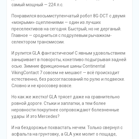
самый мощный — 224 л.с.
Понравился восьмиступенчатый робот 8G-DCT с двумя
«мокрыми» сцеплениями — один из лучших
преселективов на сегодня. Быстрый, но не дерганый.
Главное — сродниться с подрулевым рычажком-
селектором трансмиссии.
И рулится GLA фантастически! С явным удовольствием
заныривает в повороты, кокетливо подыгрывая задней
осью. Зимние фрикционные шины Continental
VikingContact 7 совсем не мешают — всё происходит
естественно, без рассогласований по рулю и подвеске.
Словно и не кроссовер вовсе.
Но как же жестко! GLA трясет даже на сравнительно
ровной дороге. Стыки и заплатки, а тем более
неровности покрупнее сопровождают болезненные
удары. И это Mercedes?
И на бездорожье похвастать нечем. Только свернул с
асфальта на грунтовку, а GLA уже молит о пощаде,