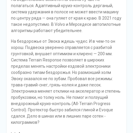
полагаться. Адаптивный круиз-контроль дерганый,
система удержания в полосе не может ввести машину
по центру ряда — она гуляет от края к краю. В 2021 году
такое недопустимо. В Volvo и Мерседесе автопилотные
алгоритмы работают убедительнее.
На бездорожье от Эвока ждешь чудес. И в чем-то он
хорош. Подвеска уверенно справляется с разбитой
грунтовкой, внушает оптимизм и клиренс — 200 мм.
Система Terrain Response позволяет в широких
пределах менять настройки ездовой электроники
сообразно типам бездорожья. Но размокший холм
Эвоку оказался не по зубам. Пробовал все режимы:
трава-гравий-снег, грязь-колея и даже песок.
Электроника меняет отклики на акселератор и степень
пробуксовки, но толку ноль. Не помог и ползущий
внедорожный круиз-контроль (All-Terrain Progress
Control). Протектор быстро забился глиной и Evoque
сдался. Дело в шинах или в лишних паре сотен ­
килограммов?