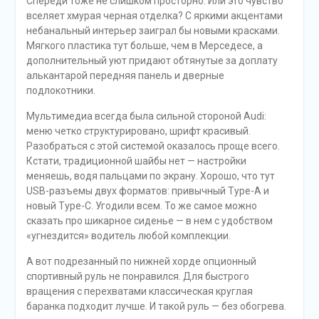
Спереди тоже не слишком просторно. Или это чувство
вселяет хмурая черная отделка? С яркими акцентами
небанальный интерьер заиграл бы новыми красками.
Мягкого пластика тут больше, чем в Мерседесе, а
дополнительный уют придают обтянутые за доплату
алькантарой передняя панель и дверные
подлокотники.
Мультимедиа всегда была сильной стороной Audi:
меню четко структурировано, шрифт красивый.
Разобраться с этой системой оказалось проще всего.
Кстати, традиционной шайбы нет — настройки
меняешь, водя пальцами по экрану. Хорошо, что тут
USB-разъемы двух форматов: привычный Type-A и
новый Type-C. Угодили всем. То же самое можно
сказать про шикарное сиденье — в нем с удобством
«угнездится» водитель любой комплекции.
А вот подрезанный по нижней хорде опционный
спортивный руль не понравился. Для быстрого
вращения с перехватами классическая круглая
баранка подходит лучше. И такой руль — без обогрева.