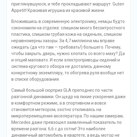
приглянувшуюся, и тебе прокладывают маршрут. Guten
Appetit! Красивая игрушка из красивой жизни.
Вложившись в современную электронику, немцы будто
сэкономили на отделке: слишком много бесхитростного
пластика, слишком грубая кожа на сиденьях, слишком
неравномерны зазоры. За 4,7 миллиона мы вправе
ожидать (да что там — требовать!) большего. Почему,
чтобы закрыть дверь, нужно хлопать со всего маху? Да
и опций маловато. И если электроприводы сидений и
система кругового обзора не достались данному
конкретному экземпляру, то обогрева руля вообще нет
в списке оборудования.
Самый большой сюрприз GLA преподнес по части
разгонной динамики. Он щедр на лихие ускорения даже
в комфортном режиме, а в спортивном и вовсе
становится метеором, охотно откликаясь на
микроперемещения акселератора. По нашим замерам,
Mercedes даже превзошел заявленный показатель по
времени разгона: 6,6 с до сотни! Это наиболее
динамичный автомобиль в квартете, а ведь мотор не