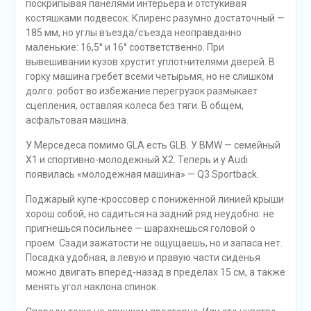
поскрипывая панелями интерьера и отстукивая
костяшками подвесок. Клиренс разумно достаточный —
185 мм, но углы въезда/съезда неоправданно
маленькие: 16,5° и 16° соответственно. При
вывешивании кузов хрустит уплотнителями дверей. В
горку машина гребет всеми четырьмя, но не слишком
долго: робот во избежание перегрузок размыкает
сцепления, оставляя колеса без тяги. В общем,
асфальтовая машина.
У Мерседеса помимо GLA есть GLB. У BMW — семейный
Х1 и спортивно-молодежный Х2. Теперь и у Audi
появилась «молодежная машина» — Q3 Sportback.
Поджарый купе-кроссовер с пониженной линией крыши
хорош собой, но садиться на задний ряд неудобно: не
пригнешься посильнее — шарахнешься головой о
проем. Сзади зажатости не ощущаешь, но и запаса нет.
Посадка удобная, а левую и правую части сиденья
можно двигать вперед-назад в пределах 15 см, а также
менять угол наклона спинок.