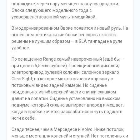
подождите: через пару месяцев начнутся продажи
Эвока следующего модельного года с
усовершенствованной мультимедийкой.
В модернизированном Эвоке появится и новый руль. На
нынешнем вертикальные блоки сенсорных кнопок
решены не лучшим образом — в GLA тачпады на руле
удобнее.
По оснащению Range самый навороченный (ещё бы —
при цене в 5,5 млн рублей). Проекционный дисплей,
электропривод рулевой колонки, салонное зеркало
ClearSight, на которое можно вывести картинку с
потоковым видео задней камеры. Но сиденье
неидеально: изгиб верхней части спинки слишком
давит на лопатки. Сиденье установлено на высоком
подиуме, который сильно выпирает вперед и мешает,
когда в пробке хочется расслабиться и чуть поджать
ноги к себе.
Сзади теснее, чем в Мерседесе и Volvo. Ниже потолок,
меньше места для коленей и ступней. Нет потолочных и