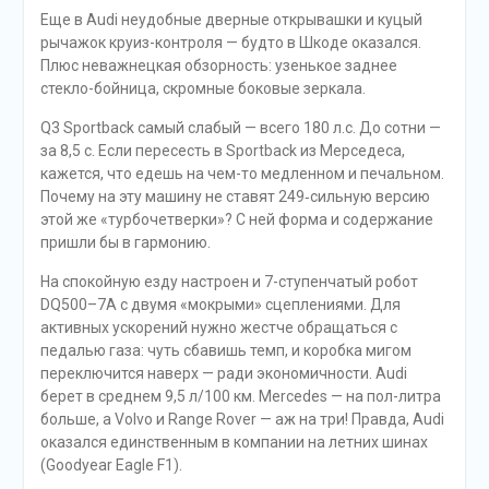
Еще в Audi неудобные дверные открывашки и куцый
рычажок круиз-контроля — будто в Шкоде оказался.
Плюс неважнецкая обзорность: узенькое заднее
стекло-бойница, скромные боковые зеркала.
Q3 Sportback самый слабый — всего 180 л.с. До сотни —
за 8,5 с. Если пересесть в Sportback из Мерседеса,
кажется, что едешь на чем-то медленном и печальном.
Почему на эту машину не ставят 249‑сильную версию
этой же «турбочетверки»? С ней форма и содержание
пришли бы в гармонию.
На спокойную езду настроен и 7-ступенчатый робот
DQ500–7A с двумя «мокрыми» сцеплениями. Для
активных ускорений нужно жестче обращаться с
педалью газа: чуть сбавишь темп, и коробка мигом
переключится наверх — ради экономичности. Audi
берет в среднем 9,5 л/100 км. Mercedes — на пол-литра
больше, а Volvo и Range Rover — аж на три! Правда, Audi
оказался единственным в компании на летних шинах
(Goodyear Eagle F1).