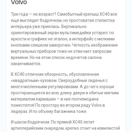
Volvo
Три года — не возраст? Самобытный крепыш ХС40 все
еще выглядит бодрячком, но простоватая стилистка
интерьера уже приелась. Вертикально
ориентированный экран мультимедийки устарел: по
яркости и графике не эталон, а интерфейс с мелкими
кнопками слишком заморочен. Четкость изображения
виртуальных приборов тоже не отвечает запросам
времени. Но на этом список недочетов салона
заканчивается.
В ХС40 отличная обзорность, обусловленная
«квадратным» кузовом. Сверхудобные сиденья с
многочисленными регулировками. А до чего хороши
простирающиеся во всю длину двери и обитые мягким
материалом кармашки — в них полчемодана
поместится! По простору во втором ряду Volvo в
лидерах. И по объему багажника тоже.
И шасси бодрячком. По прямой XC40 летит
артиллерийским снарядом, крепко стоит на извилистой