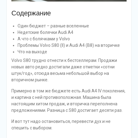
Содержание
Один бюджет – разные вселенные
Недетские болячки Audi A4
А что с болячками у Volvo
Проблемы Volvo S80 (II) и Audi A4 (B8) на вторичке
Что на выходе
Volvo S80 трудно отнести к бестселлерам. Продажи
новых авто редко достигали даже отметки «сотни
штук/год», отсюда весьма небольшой выбор на
вторичном рынке.
Примерно в том же бюджете есть Audi A4 IV поколения,
и картина с ней противоположная. Машина была
настоящим хитом продаж, и вторичка переполнена
предложениями. Разница с S80 достигает десяти раз.
И вот тут надо остановиться, перевести дух и не
спешить с выбором.