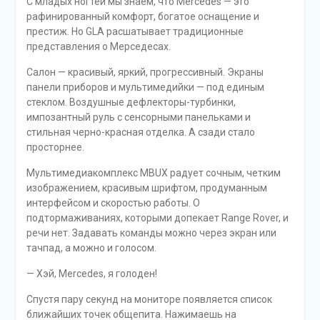
С младых ногтей мы знаем, что Mercedes — это
рафинированный комфорт, богатое оснащение и
престиж. Но GLA расшатывает традиционные
представления о Мерседесах.
Салон — красивый, яркий, прогрессивный. Экраны
панели приборов и мультимедийки — под единым
стеклом. Воздушные дефлекторы-турбинки,
импозантный руль с сенсорными панельками и
стильная черно-красная отделка. А сзади стало
просторнее.
Мультимедиакомплекс MBUX радует сочным, четким
изображением, красивым шрифтом, продуманным
интерфейсом и скоростью работы. О
подтормаживаниях, которыми допекает Range Rover, и
речи нет. Задавать команды можно через экран или
тачпад, а можно и голосом.
— Хэй, Mercedes, я голоден!
Спустя пару секунд на мониторе появляется список
ближайших точек общепита. Нажимаешь на