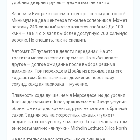
удобных дверных ручек — держаться не за что.
Взвесили Evoque в нашем техцентре: почти две тонны!
Минимум на два центнера тяжелее соперников. Может
поэтому 249‑сильный мотор кажется слабым? До 100
км/ч — за 8,4 с. Я взял бы более доступную 200‑сильную
версию. Не спешить, так не спешить.
Автомат ZF путается в девяти передачах. На это
тратится масса энергии и времени. Но выбешивает
другое — долгое ожидание после выбора режима
движения. При переходе в Драйв из режима заднего
хода автомобиль начинает ­движение через пару
секунд: каждая парковка — мучение.
Плавность хода лучше, чем в Мерседесе, но до уровня
Audi не дотягивает. А по управляемости Range уступил
обоим. Он изрядно кренится, рулю не хватает обратной
связи. Задняя ось на скоростных кривых «гуляет»,
водитель плохо чувствует машину. Хотя отчасти в этом
виноваты мягкие «липучки» Michelin Latitude X-Ice North.
На водительские ассистенты Эвока лучше не